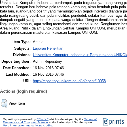
Universitas Komputer Indoensia, berdampak pada tergusurnya ruang-ruang pu
tersebut. Dengan berubahnya pala tatanan kampung, akan berubah pula pola 
kata lain, ruang-ruang positif yang memungkinkan terjadi interaksi diantara p
pada ruang-ruang publik dan pola mobilitas penduduk sekitar kampus, agar 
dampak negatif yang muncul kepada warga sekitar. Dengan demikian akan te
lingkungan kampus, agar saling memahami dan mendukung. Rangkuman hasil
Area Ruang Publik dalam Lingkungan Sektiar Kampus UNIKOM, merupakan u
dalam perencanaan masterplan kawasan kampus UNIKOM.
Item Type:
Article
Subjects:
Laporan Penelitian
Divisions:
Universitas Komputer Indonesia > Perpustakaan UNIKO
Depositing User:
Admin Repository
Date Deposited:
16 Nov 2016 07:46
Last Modified:
16 Nov 2016 07:46
URI:
http://repository.unikom.ac.id/id/eprint/10058
Actions (login required)
View Item
Repository is powered by
EPrints 3
which is developed by the
School of
Electronics and Computer Science
at the University of Southampton.
More information and software credits
.