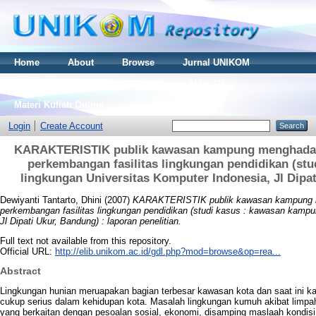
Home
About
Browse
Jurnal UNIKOM
Thesis S2
Skripsi S1
Tugas Akhir D3
Materi Kuliah Online
Login
Create Account
KARAKTERISTIK publik kawasan kampung menghadapi 
perkembangan fasilitas lingkungan pendidikan (stu
lingkungan Universitas Komputer Indonesia, Jl Dipat
Dewiyanti Tantarto, Dhini
(2007)
KARAKTERISTIK publik kawasan kampung me
perkembangan fasilitas lingkungan pendidikan (studi kasus : kawasan kampu
Jl Dipati Ukur, Bandung) : laporan penelitian.
Full text not available from this repository.
Official URL:
http://elib.unikom.ac.id/gdl.php?mod=browse&op=rea...
Abstract
Lingkungan hunian meruapakan bagian terbesar kawasan kota dan saat ini 
cukup serius dalam kehidupan kota. Masalah lingkungan kumuh akibat limp
yang berkaitan dengan pesoalan sosial, ekonomi, disamping maslaah kondisi 