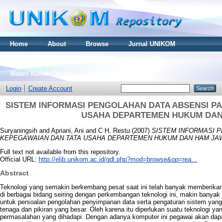
Home
About
Browse
Jurnal UNIKOM
Thesis S2
Skripsi S1
Tugas Akhir D3
Materi Kuliah Online
Login
Create Account
SISTEM INFORMASI PENGOLAHAN DATA ABSENSI P
USAHA DEPARTEMEN HUKUM DAN
Suryaningsih
and
Apriani, Ani
and
C H, Restu
(2007)
SISTEM INFORMASI 
KEPEGAWAIAN DAN TATA USAHA DEPARTEMEN HUKUM DAN HAM JAW
Full text not available from this repository.
Official URL:
http://elib.unikom.ac.id/gdl.php?mod=browse&op=rea...
Abstract
Teknologi yang semakin berkembang pesat saat ini telah banyak memberik
di berbagai bidang seiring dengan perkembangan teknologi ini, makin banyak
untuk persoalan pengolahan penyimpanan data serta pengaturan sistem ya
tenaga dan pikiran yang besar. Oleh karena itu diperlukan suatu teknologi y
permasalahan yang dihadapi. Dengan adanya komputer ini pegawai akan da