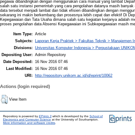
pegawai dibandingkan dengan menggunakan cara manual yang lambat Depa
salah satu instansi pemerintah yang cara pengolahan datanya masih banyak
data tersebut menjadi lambat dan tidak efisien dibandingkan dengan mengg
sekarang ini makin berkembang dan prosesnya lebih cepat dan efektif Di 
Kepegawaian dan Tata Usaha dimana salah satu kegiatan kerjanya adalah 
proses pengolahan data Absensi Kepegawaian ini Subkepegawaian masih me
Item Type:
Article
Subjects:
Laporan Kerja Praktek > Fakultas Teknik > Manajemen I
Divisions:
Universitas Komputer Indonesia > Perpustakaan UNIKO
Depositing User:
Admin Repository
Date Deposited:
16 Nov 2016 07:46
Last Modified:
16 Nov 2016 07:46
URI:
http://repository.unikom.ac.id/id/eprint/10062
Actions (login required)
View Item
Repository is powered by
EPrints 3
which is developed by the
School of
Electronics and Computer Science
at the University of Southampton.
More information and software credits
.