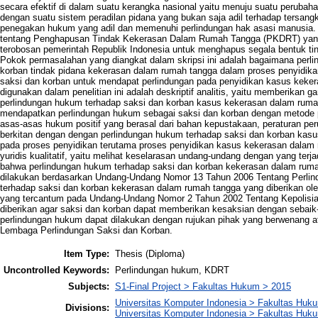
secara efektif di dalam suatu kerangka nasional yaitu menuju suatu peruba
dengan suatu sistem peradilan pidana yang bukan saja adil terhadap tersangk
penegakan hukum yang adil dan memenuhi perlindungan hak asasi manusia.
tentang Penghapusan Tindak Kekerasan Dalam Rumah Tangga (PKDRT) yang 
terobosan pemerintah Republik Indonesia untuk menghapus segala bentuk ti
Pokok permasalahan yang diangkat dalam skripsi ini adalah bagaimana perli
korban tindak pidana kekerasan dalam rumah tangga dalam proses penyidika
saksi dan korban untuk mendapat perlindungan pada penyidikan kasus keker
digunakan dalam penelitian ini adalah deskriptif analitis, yaitu memberika
perlindungan hukum terhadap saksi dan korban kasus kekerasan dalam rumah
mendapatkan perlindungan hukum sebagai saksi dan korban dengan metode pe
asas-asas hukum positif yang berasal dari bahan kepustakaan, peraturan p
berkitan dengan dengan perlindungan hukum terhadap saksi dan korban kasu
pada proses penyidikan terutama proses penyidikan kasus kekerasan dalam r
yuridis kualitatif, yaitu melihat keselarasan undang-undang dengan yang terja
bahwa perlindungan hukum terhadap saksi dan korban kekerasan dalam rumah
dilakukan berdasarkan Undang-Undang Nomor 13 Tahun 2006 Tentang Perlin
terhadap saksi dan korban kekerasan dalam rumah tangga yang diberikan ole
yang tercantum pada Undang-Undang Nomor 2 Tahun 2002 Tentang Kepolisia
diberikan agar saksi dan korban dapat memberikan kesaksian dengan sebai
perlindungan hukum dapat dilakukan dengan rujukan pihak yang berwenang at
Lembaga Perlindungan Saksi dan Korban.
Item Type:
Thesis (Diploma)
Uncontrolled Keywords:
Perlindungan hukum, KDRT
Subjects:
S1-Final Project > Fakultas Hukum > 2015
Universitas Komputer Indonesia > Fakultas Huk
Divisions:
Universitas Komputer Indonesia > Fakultas Huk