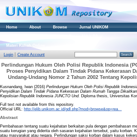
Home
About
Browse
Jurnal UNIKOM
Thesis S2
Skripsi S1
Tugas Akhir D3
Materi Kuliah Online
Login
Create Account
Perlindungan Hukum Oleh Polisi Republik Indonesia (
Proses Penyidikan Dalam Tindak Pidana Kekerasan 
Undang-Undang Nomor 2 Tahun 2002 Tentang Kepoli
Kusnandang, Iwan
(2016)
Perlindungan Hukum Oleh Polisi Republik Indones
Penyidikan Dalam Tindak Pidana Kekerasan Dalam Rumah Tangga Dikaitka
Kepolisian Republik Indonesia JUNCTO Und.
Diploma thesis, Universitas Ko
Full text not available from this repository.
Official URL:
http://elib.unikom.ac.id/gdl.php?mod=browse&op=rea...
Abstract
Pembahasan tentang suatu kejahatan berkaitan pula dengan pembahasan me
suatu kerugian yang diderita oleh sasaran kejahatan tersebut, yaitu korban. K
atau masyarakat atau negara. Perlindungan saksi korban dalam kasus kekera