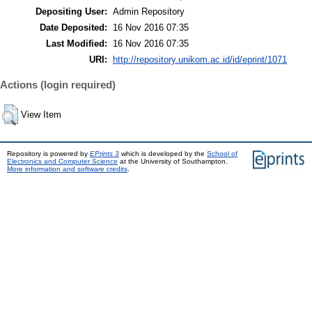
Depositing User:
Admin Repository
Date Deposited:
16 Nov 2016 07:35
Last Modified:
16 Nov 2016 07:35
URI:
http://repository.unikom.ac.id/id/eprint/1071
Actions (login required)
View Item
Repository is powered by
EPrints 3
which is developed by the
School of
Electronics and Computer Science
at the University of Southampton.
More information and software credits
.