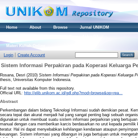
Home
About
Browse
Jurnal UNIKOM
Thesis S2
Skripsi S1
Tugas Akhir D3
Materi Kuliah Online
Login
Create Account
Sistem Informasi Perpakiran pada Koperasi Keluarga P
Rosana, Desri
(2010)
Sistem Informasi Perpakiran pada Koperasi Keluarga P
thesis, Universitas Komputer Indonesia.
Full text not available from this repository.
Official URL:
http://elib.unikom.ac.id/gdl.php?mod=browse&op=rea...
Abstract
Perkembangan dalam bidang Teknologi Informasi sudah demikian pesat. K
secara tepat dan akurat menjadi hal yang sangat penting bagi sebuah organis
digunakan untuk membuat suatu sistem informasi perparkiran yang bertujua
manual dengan cara memberikan karcis berdasarkan no urut kepada pemilik 
teratur. Hal ini dapat menyebabkan kehilangan kendaraan ataupun pen
keuangan. Sistem informasi yang dibangun ini juga bertujuan untuk mengetah