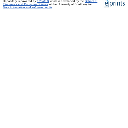
Repository is powered by
EPrints 3
which is developed by the
School of
Electronics and Computer Science
at the University of Southampton.
More information and software credits
.