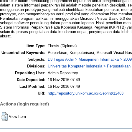
tolok ukur dalam mendukung pengambilan keputusan untuk pengembangan luas
dalam sistem informasi perparkiran ini adalah metode penelitian deskriptif
menggunakan prototype yang meliputi identifikasi kebutuhan pemakai, membu
prototype, dan mengembangkan versi produksi yang diharapkan bisa memban
Pembuatan program aplikasi ini menggunakan Microsoft Visual Basic 6.0 de
sebagai software pendukung dalam pembuatan laporan. Hasil penelitian menu
Sistem Informasi Perparkiran Pada Koperasi Keluarga Pegawai (KKPITB) 
selain itu proses pengolahan data kendaraan cepat, penyimpanan data lebih 
akurat.
Item Type:
Thesis (Diploma)
Uncontrolled Keywords:
Perparkiran, Komputerisasi, Microsoft Visual Bas
Subjects:
D3 Tugas Akhir > Manajemen Informatika > 2009
Divisions:
Universitas Komputer Indonesia > Perpustakaa
Depositing User:
Admin Repository
Date Deposited:
16 Nov 2016 07:49
Last Modified:
16 Nov 2016 07:49
URI:
http://repository.unikom.ac.id/id/eprint/12463
Actions (login required)
View Item