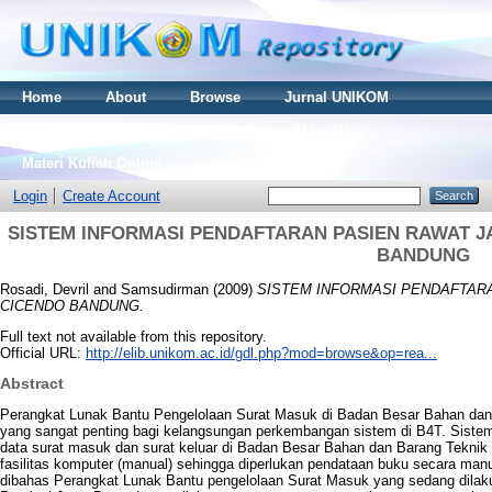
Home
About
Browse
Jurnal UNIKOM
Thesis S2
Skripsi S1
Tugas Akhir D3
Materi Kuliah Online
Login
Create Account
SISTEM INFORMASI PENDAFTARAN PASIEN RAWAT J
BANDUNG
Rosadi, Devril
and
Samsudirman
(2009)
SISTEM INFORMASI PENDAFTARA
CICENDO BANDUNG.
Full text not available from this repository.
Official URL:
http://elib.unikom.ac.id/gdl.php?mod=browse&op=rea...
Abstract
Perangkat Lunak Bantu Pengelolaan Surat Masuk di Badan Besar Bahan dan 
yang sangat penting bagi kelangsungan perkembangan sistem di B4T. Siste
data surat masuk dan surat keluar di Badan Besar Bahan dan Barang Tekni
fasilitas komputer (manual) sehingga diperlukan pendataan buku secara manua
dibahas Perangkat Lunak Bantu pengelolaan Surat Masuk yang sedang dilak