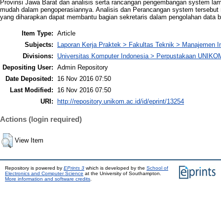
Provinsi Jawa Barat dan analisis serta rancangan pengembangan system lama
mudah dalam pengoperasiannya. Analisis dan Perancangan system tersebut 
yang diharapkan dapat membantu bagian sekretaris dalam pengolahan data 
Item Type:
Article
Subjects:
Laporan Kerja Praktek > Fakultas Teknik > Manajemen I
Divisions:
Universitas Komputer Indonesia > Perpustakaan UNIKO
Depositing User:
Admin Repository
Date Deposited:
16 Nov 2016 07:50
Last Modified:
16 Nov 2016 07:50
URI:
http://repository.unikom.ac.id/id/eprint/13254
Actions (login required)
View Item
Repository is powered by
EPrints 3
which is developed by the
School of
Electronics and Computer Science
at the University of Southampton.
More information and software credits
.