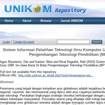
Home
About
Browse
Jurnal UNIKOM
Thesis S2
Skripsi S1
Tugas Akhir D3
Materi Kuliah Online
Login
Create Account
Sistem Informasi Pelatihan Teknologi Ilmu Komputer 
Pengembangan Teknologi Pendidikan (BP
Agus Riyantono, Dwi
and
Kartiwi, Wiwi
and
Rizal Nugraha, Rafi
(2010)
Sistem
Guru SMK Se-Jawa Barat Di Balai Pengembangan Teknologi Pendidikan (BPT
Full text not available from this repository.
Official URL:
http://elib.unikom.ac.id/gdl.php?mod=browse&op=rea...
Abstract
Fenomena yang terjadi dengan kehadiran arus globalisasi adalah terjadinya b
regional, nasional, dan internasional yang dipicu oleh arus cepatnya perk
dan teknologi. Perubahan lingkungan strategis tersebut berhubungan dengan pe
dalam kehidupan masyarakat. Persoalan utama yang dihadapi oleh setiap ba
menghadapi arus globalisasi tersebut adalah dengan kesiapan sumber daya