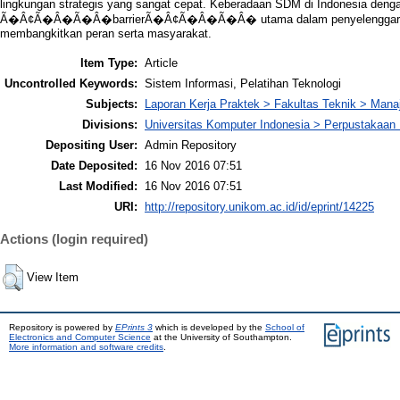
lingkungan strategis yang sangat cepat. Keberadaan SDM di Indonesia denga
Ã�Â¢Ã�Â�Ã�Â�barrierÃ�Â¢Ã�Â�Ã�Â� utama dalam penyelenggaraan p
membangkitkan peran serta masyarakat.
Item Type:
Article
Uncontrolled Keywords:
Sistem Informasi, Pelatihan Teknologi
Subjects:
Laporan Kerja Praktek > Fakultas Teknik > Mana
Divisions:
Universitas Komputer Indonesia > Perpustakaa
Depositing User:
Admin Repository
Date Deposited:
16 Nov 2016 07:51
Last Modified:
16 Nov 2016 07:51
URI:
http://repository.unikom.ac.id/id/eprint/14225
Actions (login required)
View Item
Repository is powered by
EPrints 3
which is developed by the
School of
Electronics and Computer Science
at the University of Southampton.
More information and software credits
.