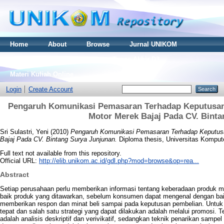
Home
About
Browse
Jurnal UNIKOM
Thesis S2
Skripsi S1
Tugas Akhir D3
Materi Kuliah Online
Login
Create Account
Pengaruh Komunikasi Pemasaran Terhadap Keputusa
Motor Merek Bajaj Pada CV. Bint
Sri Sulastri, Yeni
(2010)
Pengaruh Komunikasi Pemasaran Terhadap Keputu
Bajaj Pada CV. Bintang Surya Junjunan.
Diploma thesis, Universitas Kompute
Full text not available from this repository.
Official URL:
http://elib.unikom.ac.id/gdl.php?mod=browse&op=rea...
Abstract
Setiap perusahaan perlu memberikan informasi tentang keberadaan produk
baik produk yang ditawarkan, sebelum konsumen dapat mengenal dengan ba
memberikan respon dan minat beli sampai pada keputusan pembelian. Untuk
tepat dan salah satu strategi yang dapat dilakukan adalah melalui promosi. Te
adalah analisis deskriptif dan verivikatif, sedangkan teknik penarikan samp