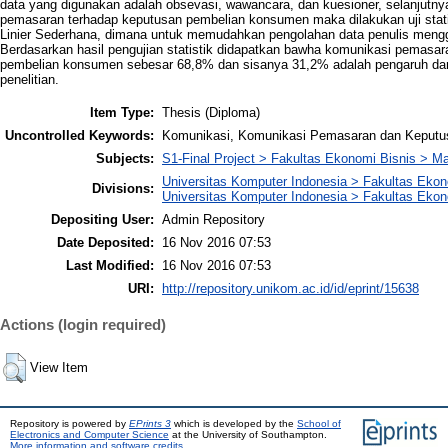
data yang digunakan adalah obsevasi, wawancara, dan kuesioner, selanjutn
pemasaran terhadap keputusan pembelian konsumen maka dilakukan uji stati
Linier Sederhana, dimana untuk memudahkan pengolahan data penulis meng
Berdasarkan hasil pengujian statistik didapatkan bawha komunikasi pemasar
pembelian konsumen sebesar 68,8% dan sisanya 31,2% adalah pengaruh dari f
penelitian.
Item Type:
Thesis (Diploma)
Uncontrolled Keywords:
Komunikasi, Komunikasi Pemasaran dan Keput
Subjects:
S1-Final Project > Fakultas Ekonomi Bisnis > 
Universitas Komputer Indonesia > Fakultas Eko
Divisions:
Universitas Komputer Indonesia > Fakultas Eko
Depositing User:
Admin Repository
Date Deposited:
16 Nov 2016 07:53
Last Modified:
16 Nov 2016 07:53
URI:
http://repository.unikom.ac.id/id/eprint/15638
Actions (login required)
View Item
Repository is powered by
EPrints 3
which is developed by the
School of
Electronics and Computer Science
at the University of Southampton.
More information and software credits
.