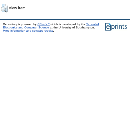
View Item
Repository is powered by
EPrints 3
which is developed by the
School of
Electronics and Computer Science
at the University of Southampton.
More information and software credits
.