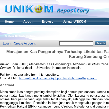
Home
About
Browse
Jurnal UNIKOM
Thesis S2
Skripsi S1
Tugas Akhir D3
Materi Kuliah Online
Login
Create Account
Manajemen Kas Pengaruhnya Terhadap Likuiditas Pa
Karang Sembung Ci
Anwar, Sifaul
(2010)
Manajemen Kas Pengaruhnya Terhadap Likuiditas Pada
Cirebon.
Diploma thesis, Universitas Komputer Indonesia.
Full text not available from this repository.
Official URL:
http://elib.unikom.ac.id/gdl.php?mod=browse&op=rea...
Abstract
Manajemen Kas sangat penting diterapkan bagi semua perusahaan, karena
pemanfaatan kas tanpa menghambat likuiditas. Oleh karena itu perusahaa
optimal bagi perusahaan, agar tidak terlalu banyak, sehingga keuntungan tidak
mengganggu likuiditas. Penelitian ini bertujuan untuk mengetahui pengaruh 
Perkreditan Rakyat (BPR) Karangsembung Cirebon. Metode yang digunakan dal