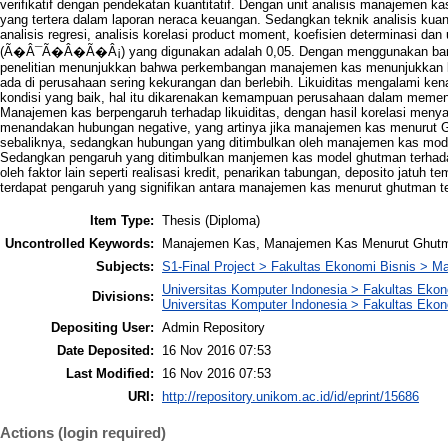
verifikatif dengan pendekatan kuantitatif. Dengan unit analisis manajemen ka
yang tertera dalam laporan neraca keuangan. Sedangkan teknik analisis kuant
analisis regresi, analisis korelasi product moment, koefisien determinasi dan u
(Ã�Â¯Ã�Â�Ã�Â¡) yang digunakan adalah 0,05. Dengan menggunakan bantu
penelitian menunjukkan bahwa perkembangan manajemen kas menunjukkan ko
ada di perusahaan sering kekurangan dan berlebih. Likuiditas mengalami k
kondisi yang baik, hal itu dikarenakan kemampuan perusahaan dalam memen
Manajemen kas berpengaruh terhadap likuiditas, dengan hasil korelasi meny
menandakan hubungan negative, yang artinya jika manajemen kas menurut Gh
sebaliknya, sedangkan hubungan yang ditimbulkan oleh manajemen kas model
Sedangkan pengaruh yang ditimbulkan manjemen kas model ghutman terhadap
oleh faktor lain seperti realisasi kredit, penarikan tabungan, deposito jatuh
terdapat pengaruh yang signifikan antara manajemen kas menurut ghutman ter
Item Type:
Thesis (Diploma)
Uncontrolled Keywords:
Manajemen Kas, Manajemen Kas Menurut Ghutma
Subjects:
S1-Final Project > Fakultas Ekonomi Bisnis > 
Universitas Komputer Indonesia > Fakultas Eko
Divisions:
Universitas Komputer Indonesia > Fakultas Eko
Depositing User:
Admin Repository
Date Deposited:
16 Nov 2016 07:53
Last Modified:
16 Nov 2016 07:53
URI:
http://repository.unikom.ac.id/id/eprint/15686
Actions (login required)