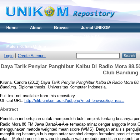
Home
About
Browse
Jurnal UNIKOM
Thesis S2
Skripsi S1
Tugas Akhir D3
Materi Kuliah Online
Login
Create Account
Daya Tarik Penyiar Panghibur Kalbu Di Radio Mora 88.
Club Bandung
Kirana, Candra
(2012)
Daya Tarik Penyiar Panghibur Kalbu Di Radio Mora 8
Bandung.
Diploma thesis, Universitas Komputer Indonesia.
Full text not available from this repository.
Official URL:
http://elib.unikom.ac.id/gdl.php?mod=browse&op=rea...
Abstract
Penelitian ini bertujuan untuk memperoleh bukti empirik tentang besarnya 
Radio Mora 88 FM Jawa BaratÃ�Â� terhadap minat dengar anggota Mora Cl
menggunakan metode weighted mean score (WMS). Dengan analisis pengujian
menghitung besarnya hubungan antar variabel dengan formulasi product mom
nilai t. Metode penelitian yang digunakan yaitu metode penelitian deskriptif 