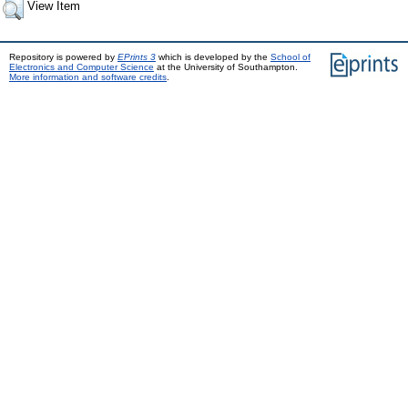
View Item
Repository is powered by
EPrints 3
which is developed by the
School of
Electronics and Computer Science
at the University of Southampton.
More information and software credits
.