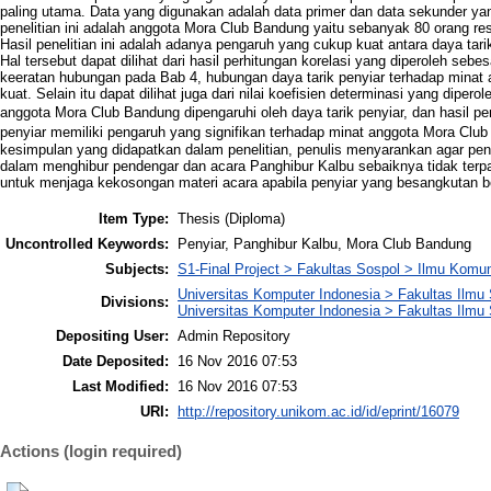
paling utama. Data yang digunakan adalah data primer dan data sekunder yan
penelitian ini adalah anggota Mora Club Bandung yaitu sebanyak 80 orang 
Hasil penelitian ini adalah adanya pengaruh yang cukup kuat antara daya ta
Hal tersebut dapat dilihat dari hasil perhitungan korelasi yang diperoleh sebe
keeratan hubungan pada Bab 4, hubungan daya tarik penyiar terhadap mina
kuat. Selain itu dapat dilihat juga dari nilai koefisien determinasi yang di
anggota Mora Club Bandung dipengaruhi oleh daya tarik penyiar, dan hasil
penyiar memiliki pengaruh yang signifikan terhadap minat anggota Mora Clu
kesimpulan yang didapatkan dalam penelitian, penulis menyarankan agar pen
dalam menghibur pendengar dan acara Panghibur Kalbu sebaiknya tidak terpa
untuk menjaga kekosongan materi acara apabila penyiar yang besangkutan be
Item Type:
Thesis (Diploma)
Uncontrolled Keywords:
Penyiar, Panghibur Kalbu, Mora Club Bandung
Subjects:
S1-Final Project > Fakultas Sospol > Ilmu Komu
Universitas Komputer Indonesia > Fakultas Ilmu S
Divisions:
Universitas Komputer Indonesia > Fakultas Ilmu 
Depositing User:
Admin Repository
Date Deposited:
16 Nov 2016 07:53
Last Modified:
16 Nov 2016 07:53
URI:
http://repository.unikom.ac.id/id/eprint/16079
Actions (login required)