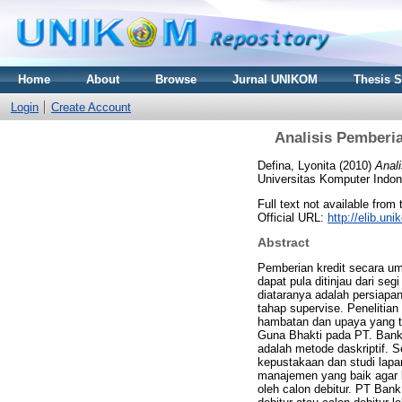
Home
About
Browse
Jurnal UNIKOM
Thesis 
Login
Create Account
Analisis Pemberi
Defina, Lyonita
(2010)
Anal
Universitas Komputer Indon
Full text not available from 
Official URL:
http://elib.u
Abstract
Pemberian kredit secara u
dapat pula ditinjau dari se
diataranya adalah persiapan
tahap supervise. Penelitia
hambatan dan upaya yang te
Guna Bhakti pada PT. Bank
adalah metode daskriptif. 
kepustakaan dan studi lapa
manajemen yang baik agar l
oleh calon debitur. PT Ba