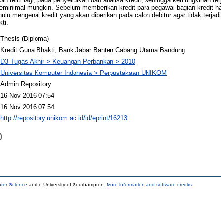
ebih teliti lagi, pada penyelidikan dan analisa kredit, sehingga kemungkinan te
seminimal mungkin. Sebelum memberikan kredit para pegawai bagian kredit 
hulu mengenai kredit yang akan diberikan pada calon debitur agar tidak terja
ti.
Thesis (Diploma)
Kredit Guna Bhakti, Bank Jabar Banten Cabang Utama Bandung
D3 Tugas Akhir > Keuangan Perbankan > 2010
Universitas Komputer Indonesia > Perpustakaan UNIKOM
Admin Repository
16 Nov 2016 07:54
16 Nov 2016 07:54
http://repository.unikom.ac.id/id/eprint/16213
)
uter Science
at the University of Southampton.
More information and software credits
.