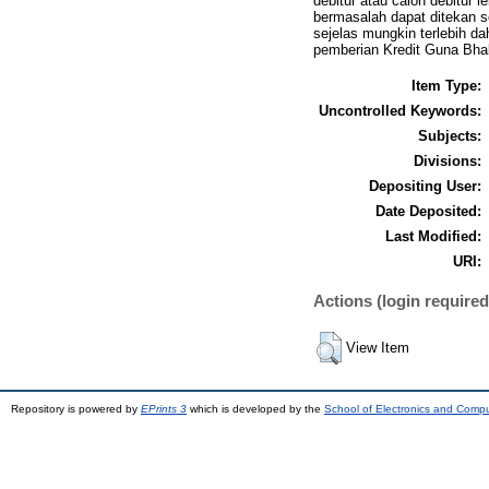
debitur atau calon debitur l
bermasalah dapat ditekan 
sejelas mungkin terlebih da
pemberian Kredit Guna Bhak
Item Type:
Uncontrolled Keywords:
Subjects:
Divisions:
Depositing User:
Date Deposited:
Last Modified:
URI:
Actions (login required
View Item
Repository is powered by
EPrints 3
which is developed by the
School of Electronics and Comp