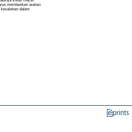
rjadinya kredit macet
harus memberikan arahan
di kesalahan dalam