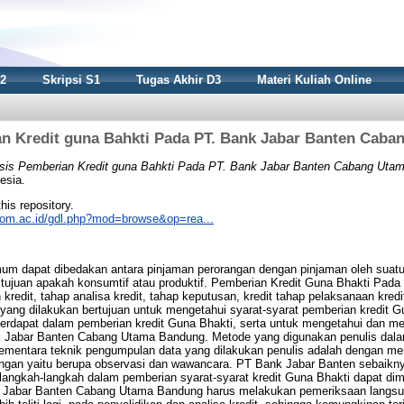
S2
Skripsi S1
Tugas Akhir D3
Materi Kuliah Online
an Kredit guna Bahkti Pada PT. Bank Jabar Banten Cab
isis Pemberian Kredit guna Bahkti Pada PT. Bank Jabar Banten Cabang Uta
esia.
this repository.
nikom.ac.id/gdl.php?mod=browse&op=rea...
mum dapat dibedakan antara pinjaman perorangan dengan pinjaman oleh sua
gi tujuan apakah konsumtif atau produktif. Pemberian Kredit Guna Bhakti Pad
 kredit, tahap analisa kredit, tahap keputusan, kredit tahap pelaksanaan kredi
n yang dilakukan bertujuan untuk mengetahui syarat-syarat pemberian kredit 
rdapat dalam pemberian kredit Guna Bhakti, serta untuk mengetahui dan men
 Jabar Banten Cabang Utama Bandung. Metode yang digunakan penulis dalam
Sementara teknik pengumpulan data yang dilakukan penulis adalah dengan me
ngan yaitu berupa observasi dan wawancara. PT Bank Jabar Banten sebaikny
angkah-langkah dalam pemberian syarat-syarat kredit Guna Bhakti dapat dim
nk Jabar Banten Cabang Utama Bandung harus melakukan pemeriksaan langsu