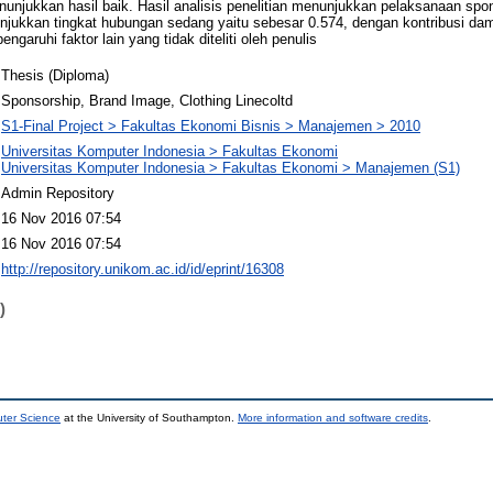
njukkan hasil baik. Hasil analisis penelitian menunjukkan pelaksanaan sp
njukkan tingkat hubungan sedang yaitu sebesar 0.574, dengan kontribusi d
garuhi faktor lain yang tidak diteliti oleh penulis
Thesis (Diploma)
Sponsorship, Brand Image, Clothing Linecoltd
S1-Final Project > Fakultas Ekonomi Bisnis > Manajemen > 2010
Universitas Komputer Indonesia > Fakultas Ekonomi
Universitas Komputer Indonesia > Fakultas Ekonomi > Manajemen (S1)
Admin Repository
16 Nov 2016 07:54
16 Nov 2016 07:54
http://repository.unikom.ac.id/id/eprint/16308
)
uter Science
at the University of Southampton.
More information and software credits
.