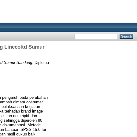
g Linecoltd Sumur
td Sumur Bandung.
Diploma
n pengaruh pada perubahan
 tambah dimata costumer
p pelaksanaan kegiatan
ya terhadap brand image
litian deskriptif dan
ng sehingga diperoleh 80
n dokumentasi. Metode
kan bantuan SPSS 15.0 for
an hasil cukup baik,