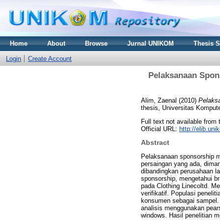
Home
About
Browse
Jurnal UNIKOM
Thesis 
Login
Create Account
Pelaksanaan Spon
Alim, Zaenal
(2010)
Pelaks
thesis, Universitas Kompute
Full text not available from 
Official URL:
http://elib.u
Abstract
Pelaksanaan sponsorship m
persaingan yang ada, diman
dibandingkan perusahaan la
sponsorship, mengetahui b
pada Clothing Linecoltd. M
verifikatif. Populasi pene
konsumen sebagai sampel.
analisis menggunakan pears
windows. Hasil penelitian 