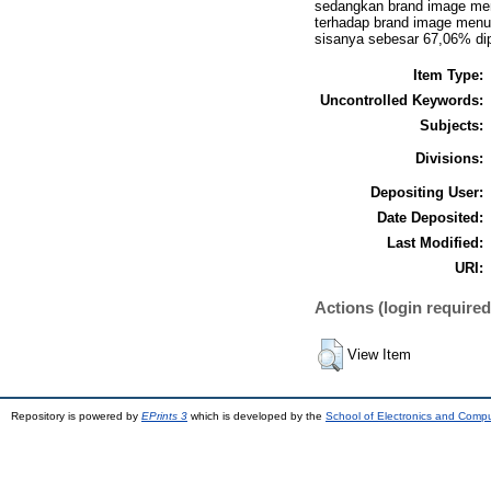
sedangkan brand image menu
terhadap brand image menu
sisanya sebesar 67,06% dipen
Item Type:
Uncontrolled Keywords:
Subjects:
Divisions:
Depositing User:
Date Deposited:
Last Modified:
URI:
Actions (login required
View Item
Repository is powered by
EPrints 3
which is developed by the
School of Electronics and Comp