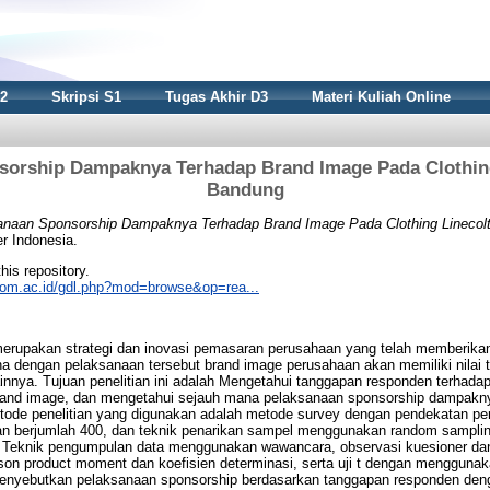
S2
Skripsi S1
Tugas Akhir D3
Materi Kuliah Online
sorship Dampaknya Terhadap Brand Image Pada Clothin
Bandung
anaan Sponsorship Dampaknya Terhadap Brand Image Pada Clothing Linecol
r Indonesia.
this repository.
nikom.ac.id/gdl.php?mod=browse&op=rea...
erupakan strategi dan inovasi pemasaran perusahaan yang telah memberika
a dengan pelaksanaan tersebut brand image perusahaan akan memiliki nilai
innya. Tujuan penelitian ini adalah Mengetahui tanggapan responden terhada
rand image, dan mengetahui sejauh mana pelaksanaan sponsorship dampakn
etode penelitian yang digunakan adalah metode survey dengan pendekatan pene
litian berjumlah 400, dan teknik penarikan sampel menggunakan random sampli
 Teknik pengumpulan data menggunakan wawancara, observasi kuesioner da
on product moment dan koefisien determinasi, serta uji t dengan mengguna
menyebutkan pelaksanaan sponsorship berdasarkan tanggapan responden deng