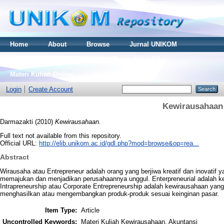
Home
About
Browse
Jurnal UNIKOM
Thesis S2
Skripsi S1
Tugas Akhir D3
Materi Kuliah Online
Login
Create Account
Kewirausahaan
Darmazakti
(2010)
Kewirausahaan.
Full text not available from this repository.
Official URL:
http://elib.unikom.ac.id/gdl.php?mod=browse&op=rea...
Abstract
Wirausaha atau Entrepreneur adalah orang yang berjiwa kreatif dan inova
memajukan dan menjadikan perusahaannya unggul. Enterpreneurial adalah k
Intrapreneurship atau Corporate Entrepreneurship adalah kewirausahaan yan
menghasilkan atau mengembangkan produk-produk sesuai keinginan pasar.
Item Type:
Article
Uncontrolled Keywords:
Materi Kuliah Kewirausahaan, Akuntansi