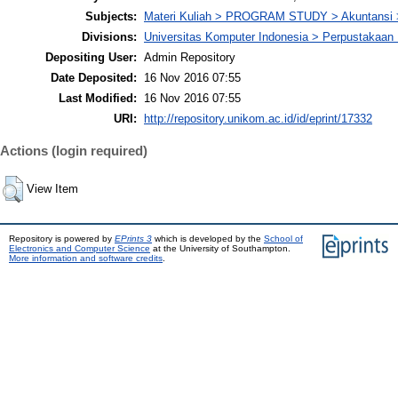
Subjects:
Materi Kuliah > PROGRAM STUDY > Akuntansi 
Divisions:
Universitas Komputer Indonesia > Perpustakaa
Depositing User:
Admin Repository
Date Deposited:
16 Nov 2016 07:55
Last Modified:
16 Nov 2016 07:55
URI:
http://repository.unikom.ac.id/id/eprint/17332
Actions (login required)
View Item
Repository is powered by
EPrints 3
which is developed by the
School of
Electronics and Computer Science
at the University of Southampton.
More information and software credits
.