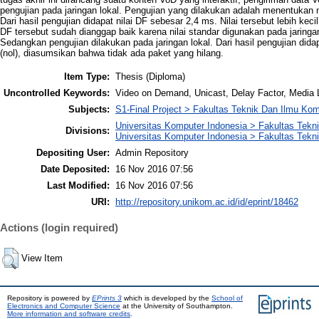
pengujian pada jaringan lokal. Pengujian yang dilakukan adalah menentukan 
Dari hasil pengujian didapat nilai DF sebesar 2,4 ms. Nilai tersebut lebih keci
DF tersebut sudah dianggap baik karena nilai standar digunakan pada jaringa
Sedangkan pengujian dilakukan pada jaringan lokal. Dari hasil pengujian did
(nol), diasumsikan bahwa tidak ada paket yang hilang.
Item Type:
Thesis (Diploma)
Uncontrolled Keywords:
Video on Demand, Unicast, Delay Factor, Media
Subjects:
S1-Final Project > Fakultas Teknik Dan Ilmu K
Universitas Komputer Indonesia > Fakultas Tekn
Divisions:
Universitas Komputer Indonesia > Fakultas Tekn
Depositing User:
Admin Repository
Date Deposited:
16 Nov 2016 07:56
Last Modified:
16 Nov 2016 07:56
URI:
http://repository.unikom.ac.id/id/eprint/18462
Actions (login required)
View Item
Repository is powered by
EPrints 3
which is developed by the
School of
Electronics and Computer Science
at the University of Southampton.
More information and software credits
.