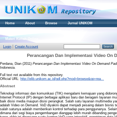
Home
About
Browse
Jurnal UNIKOM
Thesis S2
Skripsi S1
Tugas Akhir D3
Materi Kuliah Online
Login
Create Account
Perancangan Dan Implementasi Video On D
Perdana, Dian
(2011)
Perancangan Dan Implementasi Video On Demand Pada
Indonesia.
Full text not available from this repository.
Official URL:
http://elib.unikom.ac.id/gdl.php?mod=browse&op=rea...
Abstract
Teknologi informasi dan komunikasi (TIK) mengalami kemajuan yang didorong
Internet Protocol (IP) dengan berbagai aplikasi baru dan beragam layanan m
baik disisi media maupun disisi perangkat. Salah satu layanan multimedia 
adalah Video on Demand. VoD diyakini dapat menjadi pesaing dalam bisnis te
salah satunya adalah memberikan kontrol terhadap para penggunanya. Selain
dimana dari segi biaya pengembangan dianggap lebih murah dibanding peng
tugas akhir ini dirancang suatu konten VoD yang interaktif, pengiriman da