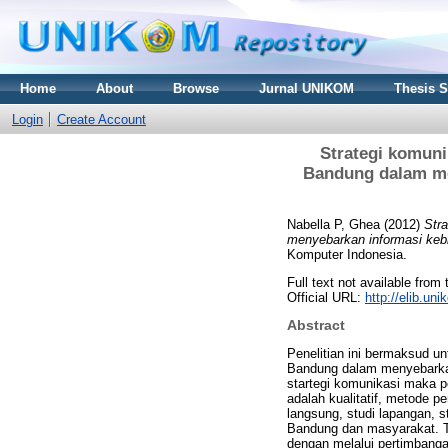
Home
About
Browse
Jurnal UNIKOM
Thesis 
Login
Create Account
Strategi komuni
Bandung dalam me
Nabella P, Ghea
(2012)
Str
menyebarkan informasi keb
Komputer Indonesia.
Full text not available from 
Official URL:
http://elib.u
Abstract
Penelitian ini bermaksud u
Bandung dalam menyebarkan
startegi komunikasi maka p
adalah kualitatif, metode p
langsung, studi lapangan, s
Bandung dan masyarakat. Te
dengan melalui pertimbangan