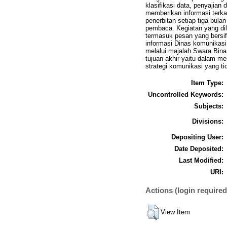
klasifikasi data, penyajian
memberikan informasi terkai
penerbitan setiap tiga bul
pembaca. Kegiatan yang dil
termasuk pesan yang bersifa
informasi Dinas komunikas
melalui majalah Swara Bina
tujuan akhir yaitu dalam m
strategi komunikasi yang ti
Item Type:
Uncontrolled Keywords:
Subjects:
Divisions:
Depositing User:
Date Deposited:
Last Modified:
URI:
Actions (login required
View Item