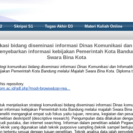
S2
Skripsi S1
Tugas Akhir D3
Materi Kuliah Online
kasi bidang diseminasi informasi Dinas Komunikasi dan
nyebarkan informasi kebijakan Pemerintah Kota Bandun
Swara Bina Kota
ategi komunikasi bidang diseminasi informasi Dinas Komunikasi dan Infomat
ijakan Pemerintah Kota Bandung melalui Majalah Swara Bina Kota.
Diploma t
this repository.
nikom.ac.id/gdl.php?mod=browse&op=rea...
ntuk menjelaskan strategi komunikasi bidang diseminasi informasi Dinas komu
 informasi kebijakan Pemerintah kota Bandung melalui majalah Swara Bina
eneliti mengangkat empat sub fokus yaitu tujuan, rencana, kegiatan dan pes
enelitian deskripstif (descriptive research). Pengumpulan data dilakukan den
tudi pustaka, dan internet searching. Informan dalam penelitian adalah Pega
knik yang digunakan ialah teknik purposive sampling (teknik sampel bertuj
 tertentu sesuai dengan tujuan penelitian. Teknik analisa data ialah penyelek