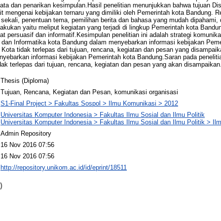
 data dan penarikan kesimpulan.Hasil penelitian menunjukkan bahwa tujuan Dis
t mengenai kebijakan ternaru yang dimiliki oleh Pemerintah kota Bandung. Re
an sekali, penentuan tema, pemilihan berita dan bahasa yang mudah dipahami,
akukan yaitu meliput kegiatan yang terjadi di lingkup Pemerintah kota Band
t persuasif dan informatif.Kesimpulan penelitian ini adalah strategi komunik
i dan Informatika kota Bandung dalam menyebarkan informasi kebijakan Pem
 Kota tidak terlepas dari tujuan, rencana, kegiatan dan pesan yang disampai
enyebarkan informasi kebijakan Pemerintah kota Bandung.Saran pada peneliti
dak terlepas dari tujuan, rencana, kegiatan dan pesan yang akan disampaikan
Thesis (Diploma)
Tujuan, Rencana, Kegiatan dan Pesan, komunikasi organisasi
S1-Final Project > Fakultas Sospol > Ilmu Komunikasi > 2012
Universitas Komputer Indonesia > Fakultas Ilmu Sosial dan Ilmu Politik
Universitas Komputer Indonesia > Fakultas Ilmu Sosial dan Ilmu Politik > I
Admin Repository
16 Nov 2016 07:56
16 Nov 2016 07:56
http://repository.unikom.ac.id/id/eprint/18511
)