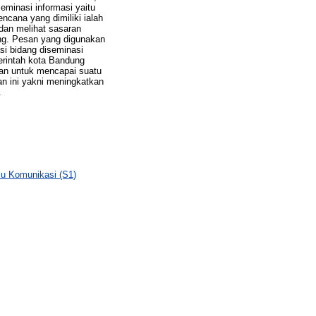
eminasi informasi yaitu
ncana yang dimiliki ialah
 dan melihat sasaran
ung. Pesan yang digunakan
asi bidang diseminasi
erintah kota Bandung
kan untuk mencapai suatu
an ini yakni meningkatkan
.
lmu Komunikasi (S1)