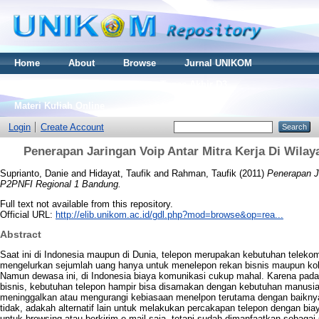
Home
About
Browse
Jurnal UNIKOM
Thesis S2
Skripsi S1
Tugas Akhir D3
Materi Kuliah Online
Login
Create Account
Penerapan Jaringan Voip Antar Mitra Kerja Di Wila
Suprianto, Danie
and
Hidayat, Taufik
and
Rahman, Taufik
(2011)
Penerapan Ja
P2PNFI Regional 1 Bandung.
Full text not available from this repository.
Official URL:
http://elib.unikom.ac.id/gdl.php?mod=browse&op=rea...
Abstract
Saat ini di Indonesia maupun di Dunia, telepon merupakan kebutuhan teleko
mengelurkan sejumlah uang hanya untuk menelepon rekan bisnis maupun kole
Namun dewasa ini, di Indonesia biaya komunikasi cukup mahal. Karena pad
bisnis, kebutuhan telepon hampir bisa disamakan dengan kebutuhan manusi
meninggalkan atau mengurangi kebiasaan menelpon terutama dengan baiknya bi
tidak, adakah alternatif lain untuk melakukan percakapan telepon dengan bia
untuk browsing atau berkirim e-mail saja, tetapi sudah dimanfaatkan sebaga