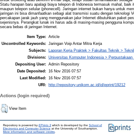
Statu harapan baru apalagi biaya telepon di Indonesia termasuk mahal, baik 
maupun telepon selular (phonecell). Jaringan internet bukan hanya untuk men
jaringan ini bisa dimanfaatkan sebagi alat transmisi suatu dengan teknologi 
percakapan jarak jauh yang menggunakan jalur Internet dibutuhkan paket per
sejenisnya. Perangkat lunak ini harus ada di masing-masing pengguna kompu
secara bebas di jaringan Internet.
Item Type:
Article
Uncontrolled Keywords:
Jaringan Voip Antar Mitra Kerja
Subjects:
Laporan Kerja Praktek > Fakultas Teknik > Tekni
Divisions:
Universitas Komputer Indonesia > Perpustakaa
Depositing User:
Admin Repository
Date Deposited:
16 Nov 2016 07:57
Last Modified:
16 Nov 2016 07:57
URI:
http://repository.unikom.ac.id/id/eprint/19212
Actions (login required)
View Item
Repository is powered by
EPrints 3
which is developed by the
School of
Electronics and Computer Science
at the University of Southampton.
More information and software credits
.