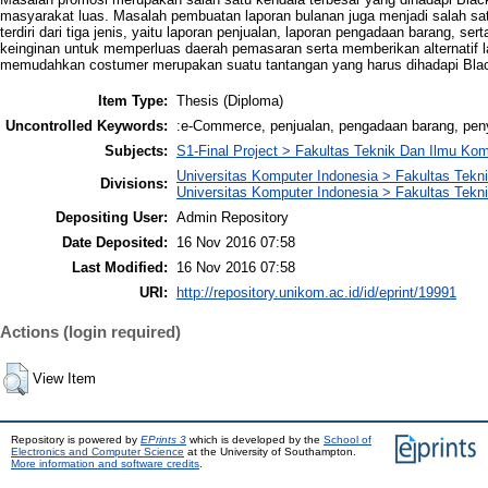
masyarakat luas. Masalah pembuatan laporan bulanan juga menjadi salah sa
terdiri dari tiga jenis, yaitu laporan penjualan, laporan pengadaan barang, se
keinginan untuk memperluas daerah pemasaran serta memberikan alternatif
memudahkan costumer merupakan suatu tantangan yang harus dihadapi Bla
Item Type:
Thesis (Diploma)
Uncontrolled Keywords:
:e-Commerce, penjualan, pengadaan barang, pen
Subjects:
S1-Final Project > Fakultas Teknik Dan Ilmu Kom
Universitas Komputer Indonesia > Fakultas Tekn
Divisions:
Universitas Komputer Indonesia > Fakultas Tekni
Depositing User:
Admin Repository
Date Deposited:
16 Nov 2016 07:58
Last Modified:
16 Nov 2016 07:58
URI:
http://repository.unikom.ac.id/id/eprint/19991
Actions (login required)
View Item
Repository is powered by
EPrints 3
which is developed by the
School of
Electronics and Computer Science
at the University of Southampton.
More information and software credits
.