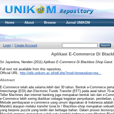
Home
About
Browse
Jurnal UNIKOM
Thesis S2
Skripsi S1
Tugas Akhir D3
Materi Kuliah Online
Login
Create Account
Aplikasi E-Commerce Di Black
Sri Jayantina, Nenden
(2011)
Aplikasi E-Commerce Di Blackbox-Shop Garut.
Full text not available from this repository.
Official URL:
http://elib.unikom.ac.id/gdl.php?mod=browse&op=rea...
Abstract
E-Commerce telah ada selama lebih dari 30 tahun. Bentuk e-Commerce pertam
Interchange (EDI) dan Electronic Funds Transfer (EFT) pada awal tahun 70-a
Teller Machines dan internet banking juga merupakan bentuk lain dari e-Co
e-Commerce lebih sering diartikan sebagai kegiatan penyebaran, pembelian, p
Metode pembayaran e-commerce yang umum digunakan di Indonesia adalah tr
Mandiri) ataupun melalui transfer tunai.br / Blackbox-shop merupakan sebu
yang berjenis puzzle yang terdiri dari berbagai bahan. Dalam proses bisnisn
Masalah promosi merupakan salah satu kendala terbesar yang dihadapi Blac