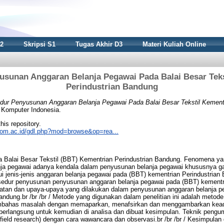
S2
Skripsi S1
Tugas Akhir D3
Materi Kuliah Online
usunan Anggaran Belanja Pegawai Pada Balai Besar Teks
Perindustrian Bandung
dur Penyusunan Anggaran Belanja Pegawai Pada Balai Besar Tekstil Kementr
s Komputer Indonesia.
this repository.
nikom.ac.id/gdl.php?mod=browse&op=rea...
ada Balai Besar Tekstil (BBT) Kementrian Perindustrian Bandung. Fenomena ya
a pegawai adanya kendala dalam penyusunan belanja pegawai khususnya gaji.
ui jenis-jenis anggaran belanja pegawai pada (BBT) kementrian Perindustrian
edur penyusunan penyusunan anggaran belanja pegawai pada (BBT) kementri
atan dan upaya-upaya yang dilakukan dalam penyusunan anggaran belanja p
ndung.br /br /br / Metode yang digunakan dalam penelitian ini adalah metode 
ahas masalah dengan memaparkan, menafsirkan dan menggambarkan keadaa
an berlangsung untuk kemudian di analisa dan dibuat kesimpulan. Teknik peng
(field research) dengan cara wawancara dan observasi.br /br /br / Kesimpulan d