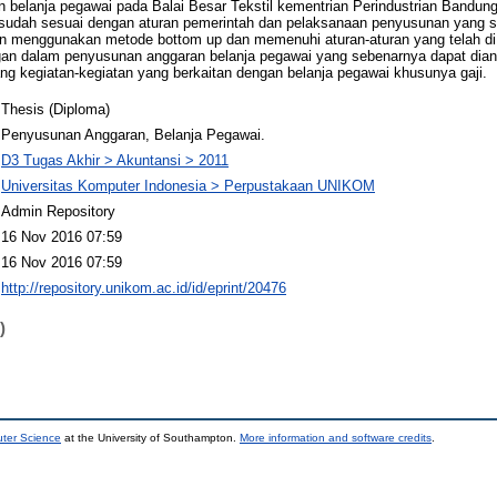
belanja pegawai pada Balai Besar Tekstil kementrian Perindustrian Bandung s
g sudah sesuai dengan aturan pemerintah dan pelaksanaan penyusunan yang 
n menggunakan metode bottom up dan memenuhi aturan-aturan yang telah di 
n dalam penyusunan anggaran belanja pegawai yang sebenarnya dapat diant
 kegiatan-kegiatan yang berkaitan dengan belanja pegawai khusunya gaji.
Thesis (Diploma)
Penyusunan Anggaran, Belanja Pegawai.
D3 Tugas Akhir > Akuntansi > 2011
Universitas Komputer Indonesia > Perpustakaan UNIKOM
Admin Repository
16 Nov 2016 07:59
16 Nov 2016 07:59
http://repository.unikom.ac.id/id/eprint/20476
)
uter Science
at the University of Southampton.
More information and software credits
.