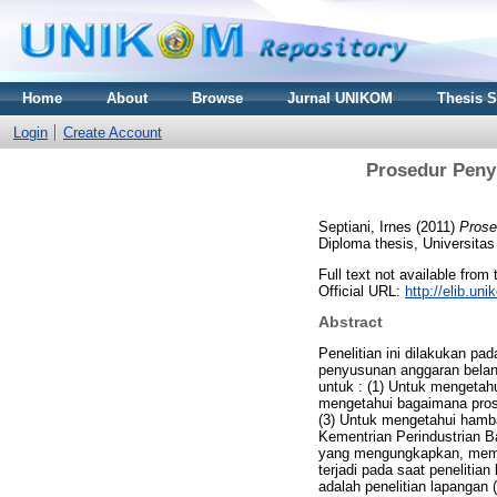
Home
About
Browse
Jurnal UNIKOM
Thesis 
Login
Create Account
Prosedur Peny
Septiani, Irnes
(2011)
Prose
Diploma thesis, Universita
Full text not available from 
Official URL:
http://elib.u
Abstract
Penelitian ini dilakukan p
penyusunan anggaran belanj
untuk : (1) Untuk mengetah
mengetahui bagaimana pros
(3) Untuk mengetahui hamb
Kementrian Perindustrian Ba
yang mengungkapkan, memb
terjadi pada saat peneliti
adalah penelitian lapangan 