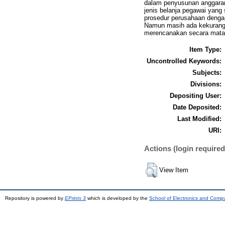
dalam penyusunan anggaran 
jenis belanja pegawai yan
prosedur perusahaan denga
Namun masih ada kekuranga
merencanakan secara matang
Item Type:
Uncontrolled Keywords:
Subjects:
Divisions:
Depositing User:
Date Deposited:
Last Modified:
URI:
Actions (login required
View Item
Repository is powered by
EPrints 3
which is developed by the
School of Electronics and Comp