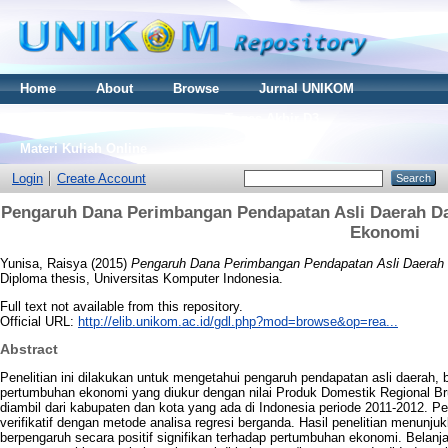
Home
About
Browse
Jurnal UNIKOM
Thesis S2
Skripsi S1
Tugas Akhir D3
Materi Kuliah Online
Login
Create Account
Pengaruh Dana Perimbangan Pendapatan Asli Daerah D
Ekonomi
Yunisa, Raisya
(2015)
Pengaruh Dana Perimbangan Pendapatan Asli Daerah
Diploma thesis, Universitas Komputer Indonesia.
Full text not available from this repository.
Official URL:
http://elib.unikom.ac.id/gdl.php?mod=browse&op=rea...
Abstract
Penelitian ini dilakukan untuk mengetahui pengaruh pendapatan asli daerah,
pertumbuhan ekonomi yang diukur dengan nilai Produk Domestik Regional Bru
diambil dari kabupaten dan kota yang ada di Indonesia periode 2011-2012. Pe
verifikatif dengan metode analisa regresi berganda. Hasil penelitian menun
berpengaruh secara positif signifikan terhadap pertumbuhan ekonomi. Belanja