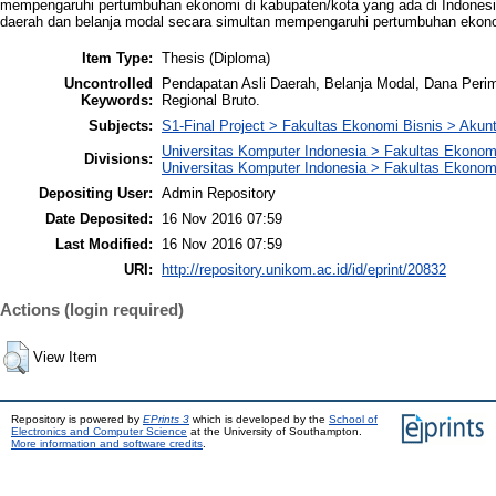
mempengaruhi pertumbuhan ekonomi di kabupaten/kota yang ada di Indonesia
daerah dan belanja modal secara simultan mempengaruhi pertumbuhan ekon
Item Type:
Thesis (Diploma)
Uncontrolled
Pendapatan Asli Daerah, Belanja Modal, Dana Per
Keywords:
Regional Bruto.
Subjects:
S1-Final Project > Fakultas Ekonomi Bisnis > Akun
Universitas Komputer Indonesia > Fakultas Ekonom
Divisions:
Universitas Komputer Indonesia > Fakultas Ekonom
Depositing User:
Admin Repository
Date Deposited:
16 Nov 2016 07:59
Last Modified:
16 Nov 2016 07:59
URI:
http://repository.unikom.ac.id/id/eprint/20832
Actions (login required)
View Item
Repository is powered by
EPrints 3
which is developed by the
School of
Electronics and Computer Science
at the University of Southampton.
More information and software credits
.