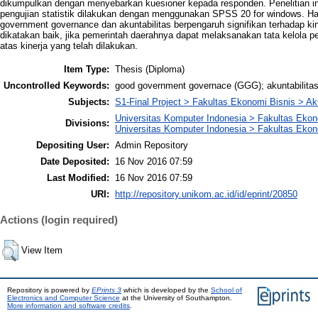
dikumpulkan dengan menyebarkan kuesioner kepada responden. Penelitian ini
pengujian statistik dilakukan dengan menggunakan SPSS 20 for windows. Hasi
government governance dan akuntabilitas berpengaruh signifikan terhadap kine
dikatakan baik, jika pemerintah daerahnya dapat melaksanakan tata kelola p
atas kinerja yang telah dilakukan.
Item Type:
Thesis (Diploma)
Uncontrolled Keywords:
good government governace (GGG); akuntabilitas;
Subjects:
S1-Final Project > Fakultas Ekonomi Bisnis > Ak
Universitas Komputer Indonesia > Fakultas Eko
Divisions:
Universitas Komputer Indonesia > Fakultas Ekon
Depositing User:
Admin Repository
Date Deposited:
16 Nov 2016 07:59
Last Modified:
16 Nov 2016 07:59
URI:
http://repository.unikom.ac.id/id/eprint/20850
Actions (login required)
View Item
Repository is powered by
EPrints 3
which is developed by the
School of
Electronics and Computer Science
at the University of Southampton.
More information and software credits
.