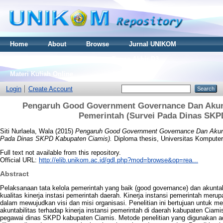
Home
About
Browse
Jurnal UNIKOM
Thesis S2
Skripsi S1
Tugas Akhir D3
Materi Kuliah Online
Login
Create Account
Pengaruh Good Government Governance Dan Akunta
Pemerintah (Survei Pada Dinas SKP
Siti Nurlaela, Wala
(2015)
Pengaruh Good Government Governance Dan Akuntab
Pada Dinas SKPD Kabupaten Ciamis).
Diploma thesis, Universitas Komputer
Full text not available from this repository.
Official URL:
http://elib.unikom.ac.id/gdl.php?mod=browse&op=rea...
Abstract
Pelaksanaan tata kelola pemerintah yang baik (good governance) dan akuntab
kualitas kinerja instasi pemerintah daerah. Kinerja instansi pemerintah meru
dalam mewujudkan visi dan misi organisasi. Penelitian ini bertujuan untuk 
akuntabilitas terhadap kinerja instansi pemerintah di daerah kabupaten Ciami
pegawai dinas SKPD kabupaten Ciamis. Metode penelitian yang digunakan adal