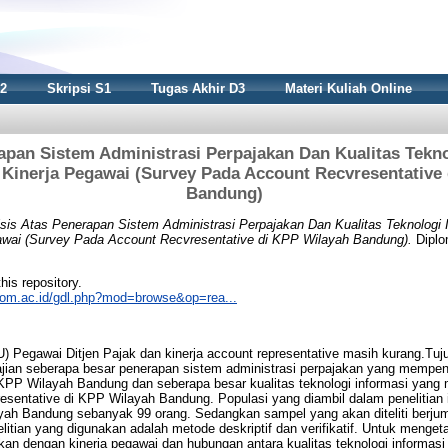
S2
Skripsi S1
Tugas Akhir D3
Materi Kuliah Online
apan Sistem Administrasi Perpajakan Dan Kualitas Tekn
inerja Pegawai (Survey Pada Account Recvresentative
Bandung)
isis Atas Penerapan Sistem Administrasi Perpajakan Dan Kualitas Teknologi 
wai (Survey Pada Account Recvresentative di KPP Wilayah Bandung).
Diplo
this repository.
nikom.ac.id/gdl.php?mod=browse&op=rea...
) Pegawai Ditjen Pajak dan kinerja account representative masih kurang.Tujua
jian seberapa besar penerapan sistem administrasi perpajakan yang mempen
KPP Wilayah Bandung dan seberapa besar kualitas teknologi informasi yang 
sentative di KPP Wilayah Bandung. Populasi yang diambil dalam penelitian i
yah Bandung sebanyak 99 orang. Sedangkan sampel yang akan diteliti berju
litian yang digunakan adalah metode deskriptif dan verifikatif. Untuk menge
kan dengan kinerja pegawai dan hubungan antara kualitas teknologi informasi