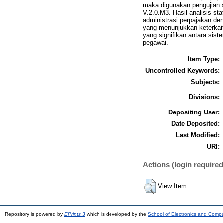
maka digunakan pengujian s
V.2.0.M3. Hasil analisis st
administrasi perpajakan den
yang menunjukkan keterkait
yang signifikan antara sist
pegawai.
Item Type:
Uncontrolled Keywords:
Subjects:
Divisions:
Depositing User:
Date Deposited:
Last Modified:
URI:
Actions (login required
View Item
Repository is powered by
EPrints 3
which is developed by the
School of Electronics and Comp