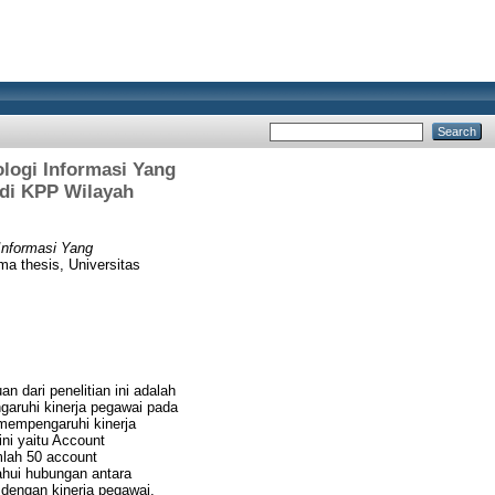
ologi Informasi Yang
 di KPP Wilayah
Informasi Yang
ma thesis, Universitas
n dari penelitian ini adalah
garuhi kinerja pegawai pada
mempengaruhi kinerja
ni yaitu Account
mlah 50 account
tahui hubungan antara
 dengan kinerja pegawai,