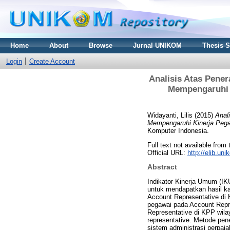
Home
About
Browse
Jurnal UNIKOM
Thesis 
Login
Create Account
Analisis Atas Pener
Mempengaruhi K
Widayanti, Lilis
(2015)
Anal
Mempengaruhi Kinerja Pega
Komputer Indonesia.
Full text not available from 
Official URL:
http://elib.u
Abstract
Indikator Kinerja Umum (IKU
untuk mendapatkan hasil ka
Account Representative di 
pegawai pada Account Repre
Representative di KPP wila
representative. Metode pene
sistem administrasi perpaja