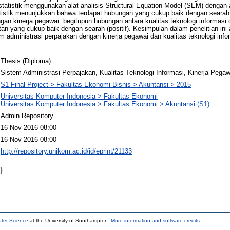
tatistik menggunakan alat analisis Structural Equation Model (SEM) dengan
atistik menunjukkan bahwa terdapat hubungan yang cukup baik dengan searah (
gan kinerja pegawai. begitupun hubungan antara kualitas teknologi informasi
an yang cukup baik dengan searah (positif). Kesimpulan dalam penelitian ini
em administrasi perpajakan dengan kinerja pegawai dan kualitas teknologi info
Thesis (Diploma)
Sistem Administrasi Perpajakan, Kualitas Teknologi Informasi, Kinerja Pegaw
S1-Final Project > Fakultas Ekonomi Bisnis > Akuntansi > 2015
Universitas Komputer Indonesia > Fakultas Ekonomi
Universitas Komputer Indonesia > Fakultas Ekonomi > Akuntansi (S1)
Admin Repository
16 Nov 2016 08:00
16 Nov 2016 08:00
http://repository.unikom.ac.id/id/eprint/21133
)
uter Science
at the University of Southampton.
More information and software credits
.