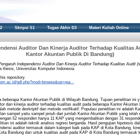
S2
Skripsi S1
Tugas Akhir D3
Materi Kuliah Online
ndensi Auditor Dan Kinerja Auditor Terhadap Kualitas Au
Kantor Akuntan Publik Di Bandung)
Pengaruh Independensi Auditor Dan Kinerja Auditor Terhadap Kualitas Audit (
 thesis, Universitas Komputer Indonesia.
this repository.
nikom.ac.id/gdl.php?mod=browse&op=rea...
da beberapa Kantor Akuntan Publik di Wilayah Bandung. Tujuan penelitian ini 
or dan kinerja auditor terhadap kualitas audit pada beberapa Kantor Akuntan
h metode deskriptif dan metode verifikatif. Populasi penelitian ini adalah Ka
n sampel yaitu sampel jenuh dari jumlah Kantor Akuntan Publik yang telah d
ngan 52 responden hanya 11 KAP yang mengembalikan dengan 31 responden
ian ini adalah teknik analisis regresi berganda. Hasil pengujian hipotesis dal
ensi auditor termasuk dalam kategori baik pada KAP di Kota Bandung, kine
Kota Bandung dan untuk kualitas audit pada KAP di Kota Bandung termasuk ka