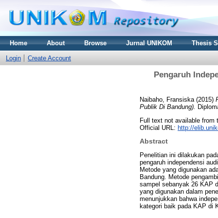
Home
About
Browse
Jurnal UNIKOM
Thesis 
Login
Create Account
Pengaruh Indepe
Naibaho, Fransiska
(2015)
Publik Di Bandung).
Diploma
Full text not available from 
Official URL:
http://elib.u
Abstract
Penelitian ini dilakukan pa
pengaruh independensi audit
Metode yang digunakan adala
Bandung. Metode pengambila
sampel sebanyak 26 KAP de
yang digunakan dalam penelit
menunjukkan bahwa independ
kategori baik pada KAP di 