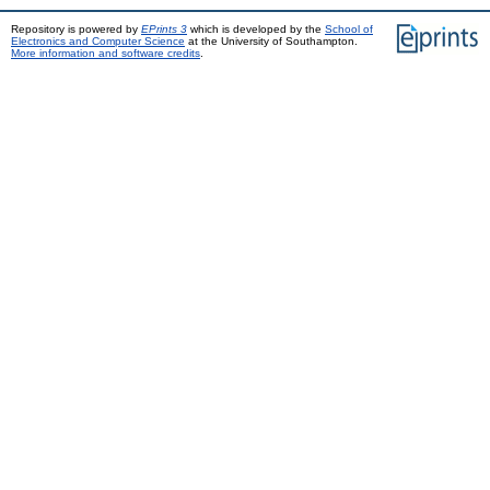
Repository is powered by
EPrints 3
which is developed by the
School of
Electronics and Computer Science
at the University of Southampton.
More information and software credits
.