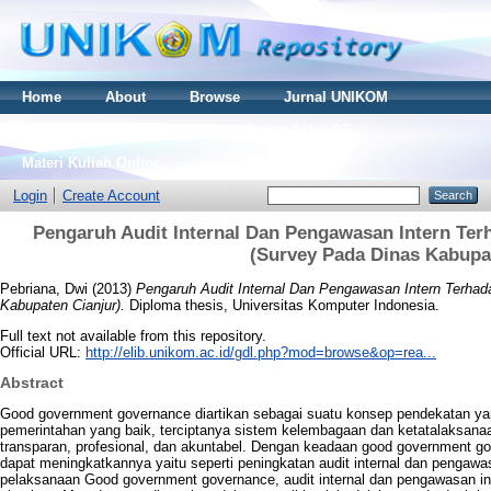
Home
About
Browse
Jurnal UNIKOM
Thesis S2
Skripsi S1
Tugas Akhir D3
Materi Kuliah Online
Login
Create Account
Pengaruh Audit Internal Dan Pengawasan Intern T
(Survey Pada Dinas Kabupa
Pebriana, Dwi
(2013)
Pengaruh Audit Internal Dan Pengawasan Intern Terh
Kabupaten Cianjur).
Diploma thesis, Universitas Komputer Indonesia.
Full text not available from this repository.
Official URL:
http://elib.unikom.ac.id/gdl.php?mod=browse&op=rea...
Abstract
Good government governance diartikan sebagai suatu konsep pendekatan yan
pemerintahan yang baik, terciptanya sistem kelembagaan dan ketatalaksanaan
transparan, profesional, dan akuntabel. Dengan keadaan good government g
dapat meningkatkannya yaitu seperti peningkatan audit internal dan pengawasa
pelaksanaan Good government governance, audit internal dan pengawasan int