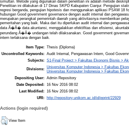
simultan. Metode yang digunakan dalam penelitian ini adalah metode deskriptif
Penelitian ini dilakukan di 17 Dinas SKPD Kabupaten Cianjur. Pengujian stati
regresi berganda, pengujian hipotesis dan menggunakan aplikasi PSAW 18 for
hubungan Good government governance dengan audit internal dan pengawasan
merupakan perangkat pemerintah daerah yang aktivitasnya memberikan pelaya
pemeritahan yang baik. Maka dari itu diperlukan audit internal dan pengawas
data Ã�Â� data akuntansi, menggalakkan efektifitas dan efisiensi, akuntab
perundang Ã�Â� undangan telah dilaksanakan. Good government governance 
intern terlaksana dengan baik.
Item Type:
Thesis (Diploma)
Uncontrolled Keywords:
Audit Internal, Pengawasan Intern, Good Gover
Subjects:
S1-Final Project > Fakultas Ekonomi Bisnis > Ak
Universitas Komputer Indonesia > Fakultas Eko
Divisions:
Universitas Komputer Indonesia > Fakultas Ekon
Depositing User:
Admin Repository
Date Deposited:
16 Nov 2016 08:02
Last Modified:
16 Nov 2016 08:02
URI:
http://repository.unikom.ac.id/id/eprint/22929
Actions (login required)
View Item