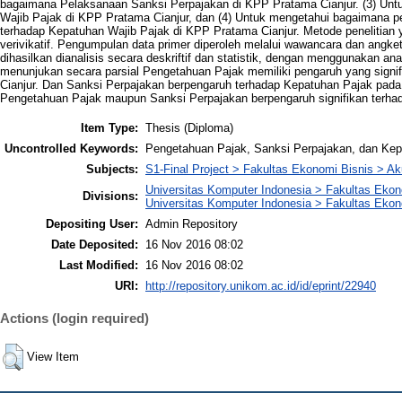
bagaimana Pelaksanaan Sanksi Perpajakan di KPP Pratama Cianjur. (3) Un
Wajib Pajak di KPP Pratama Cianjur, dan (4) Untuk mengetahui bagaimana p
terhadap Kepatuhan Wajib Pajak di KPP Pratama Cianjur. Metode penelitian 
verivikatif. Pengumpulan data primer diperoleh melalui wawancara dan angk
dihasilkan dianalisis secara deskriftif dan statistik, dengan menggunakan anal
menunjukan secara parsial Pengetahuan Pajak memiliki pengaruh yang sign
Cianjur. Dan Sanksi Perpajakan berpengaruh terhadap Kepatuhan Pajak pada 
Pengetahuan Pajak maupun Sanksi Perpajakan berpengaruh signifikan terha
Item Type:
Thesis (Diploma)
Uncontrolled Keywords:
Pengetahuan Pajak, Sanksi Perpajakan, dan Kep
Subjects:
S1-Final Project > Fakultas Ekonomi Bisnis > Ak
Universitas Komputer Indonesia > Fakultas Eko
Divisions:
Universitas Komputer Indonesia > Fakultas Ekon
Depositing User:
Admin Repository
Date Deposited:
16 Nov 2016 08:02
Last Modified:
16 Nov 2016 08:02
URI:
http://repository.unikom.ac.id/id/eprint/22940
Actions (login required)
View Item