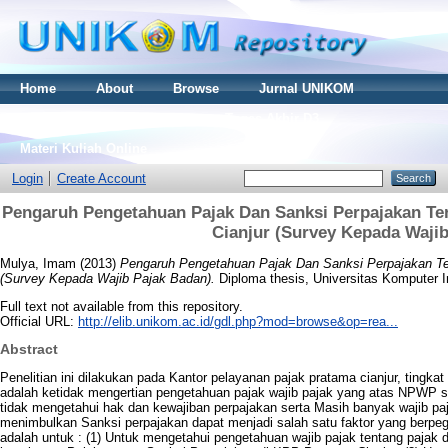
Home
About
Browse
Jurnal UNIKOM
Thesis S2
Skripsi S1
Tugas Akhir D3
Materi Kuliah Online
Login
Create Account
Pengaruh Pengetahuan Pajak Dan Sanksi Perpajakan Te
Cianjur (Survey Kepada Waji
Mulya, Imam
(2013)
Pengaruh Pengetahuan Pajak Dan Sanksi Perpajakan Te
(Survey Kepada Wajib Pajak Badan).
Diploma thesis, Universitas Komputer I
Full text not available from this repository.
Official URL:
http://elib.unikom.ac.id/gdl.php?mod=browse&op=rea...
Abstract
Penelitian ini dilakukan pada Kantor pelayanan pajak pratama cianjur, tingka
adalah ketidak mengertian pengetahuan pajak wajib pajak yang atas NPWP s
tidak mengetahui hak dan kewajiban perpajakan serta Masih banyak wajib pa
menimbulkan Sanksi perpajakan dapat menjadi salah satu faktor yang berpega
adalah untuk : (1) Untuk mengetahui pengetahuan wajib pajak tentang pajak 