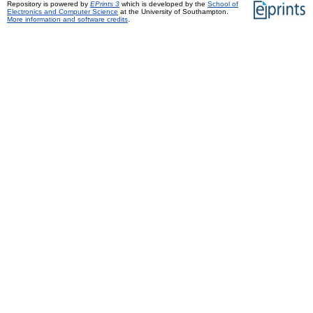
Repository is powered by
EPrints 3
which is developed by the
School of
Electronics and Computer Science
at the University of Southampton.
More information and software credits
.