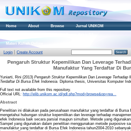
Home
About
Browse
Jurnal UNIKOM
Thesis S2
Skripsi S1
Tugas Akhir D3
Materi Kuliah Online
Login
Create Account
Pengaruh Struktur Kepemilikan Dan Leverage Terha
Manufaktur Yang Terdaftar Di Bur
Yuniarti, Rini
(2013)
Pengaruh Struktur Kepemilikan Dan Leverage Terhadap
Terdaftar Di Bursa Efek Indonesia.
Diploma thesis, Universitas Komputer Ind
Full text not available from this repository.
Official URL:
http://elib.unikom.ac.id/gdl.php?mod=browse&op=rea...
Abstract
Penelitian ini dilakukan pada perusahaan manufaktur yang terdaftar di Bursa E
mengetahui hubungan struktur kepemilikan dan leverage terhadap manajemen 
efek Indonesia baik secara parsial maupun simultan. Metode yang digunakan da
Sampel yang digunakan dalam penelitian menggunakan metode purposive sam
manufaktur yang terdaftar di Bursa Efek Indonesia tahun2004-2010 sebanya