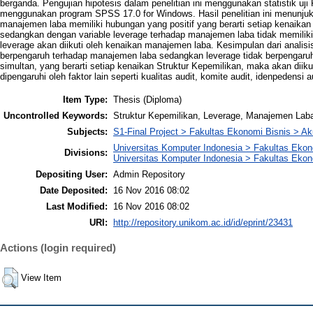
berganda. Pengujian hipotesis dalam penelitian ini menggunakan statistik uji F 
menggunakan program SPSS 17.0 for Windows. Hasil penelitian ini menunjuka
manajemen laba memiliki hubungan yang positif yang berarti setiap kenaikan s
sedangkan dengan variable leverage terhadap manajemen laba tidak memilik
leverage akan diikuti oleh kenaikan manajemen laba. Kesimpulan dari analisis 
berpengaruh terhadap manajemen laba sedangkan leverage tidak berpengaru
simultan, yang berarti setiap kenaikan Struktur Kepemilikan, maka akan dii
dipengaruhi oleh faktor lain seperti kualitas audit, komite audit, idenpedensi au
Item Type:
Thesis (Diploma)
Uncontrolled Keywords:
Struktur Kepemilikan, Leverage, Manajemen Lab
Subjects:
S1-Final Project > Fakultas Ekonomi Bisnis > Ak
Universitas Komputer Indonesia > Fakultas Eko
Divisions:
Universitas Komputer Indonesia > Fakultas Ekon
Depositing User:
Admin Repository
Date Deposited:
16 Nov 2016 08:02
Last Modified:
16 Nov 2016 08:02
URI:
http://repository.unikom.ac.id/id/eprint/23431
Actions (login required)
View Item