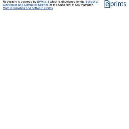
Repository is powered by
EPrints 3
which is developed by the
School of
Electronics and Computer Science
at the University of Southampton.
More information and software credits
.