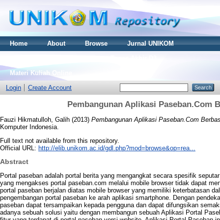
Home
About
Browse
Jurnal UNIKOM
Thesis S2
Skripsi S1
Tugas Akhir D3
Materi Kuliah Online
Login
Create Account
Pembangunan Aplikasi Paseban.Com Be
Fauzi Hikmatulloh, Galih
(2013)
Pembangunan Aplikasi Paseban.Com Berbasi
Komputer Indonesia.
Full text not available from this repository.
Official URL:
http://elib.unikom.ac.id/gdl.php?mod=browse&op=rea...
Abstract
Portal paseban adalah portal berita yang mengangkat secara spesifik seputar
yang mengakses portal paseban.com melalui mobile browser tidak dapat meni
portal paseban berjalan diatas mobile browser yang memiliki keterbatasan dala
pengembangan portal paseban ke arah aplikasi smartphone. Dengan pendekatan
paseban dapat tersampaikan kepada pengguna dan dapat difungsikan semaksi
adanya sebuah solusi yaitu dengan membangun sebuah Aplikasi Portal Pas
fitur yang terdapat di portal paseban versi website. Aplikasi Portal Paseban