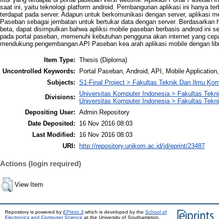
saat ini, yaitu teknologi platform android. Pembangunan aplikasi ini hanya t
terdapat pada server. Adapun untuk berkomunikasi dengan server, aplikasi 
Paseban sebagai jembatan untuk bertukar data dengan server. Berdasarkan has
beta, dapat disimpulkan bahwa apliksi mobile paseban berbasis android ini se
pada portal paseban, memenuhi kebutuhan pengguna akan internet yang cepat
mendukung pengembangan API Paseban kea arah aplikasi mobile dengan libr
Item Type:
Thesis (Diploma)
Uncontrolled Keywords:
Portal Paseban, Android, API, Mobile Applicatio
Subjects:
S1-Final Project > Fakultas Teknik Dan Ilmu Kom
Universitas Komputer Indonesia > Fakultas Tekn
Divisions:
Universitas Komputer Indonesia > Fakultas Tekni
Depositing User:
Admin Repository
Date Deposited:
16 Nov 2016 08:03
Last Modified:
16 Nov 2016 08:03
URI:
http://repository.unikom.ac.id/id/eprint/23487
Actions (login required)
View Item
Repository is powered by
EPrints 3
which is developed by the
School of
Electronics and Computer Science
at the University of Southampton.