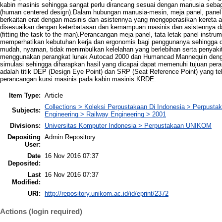
kabin masinis sehingga sangat perlu dirancang sesuai dengan manusia seba
(human centered design).Dalam hubungan manusia-mesin, meja panel, panel in
berkaitan erat dengan masinis dan asistennya yang mengoperasikan kereta a
disesuaikan dengan keterbatasan dan kemampuan masinis dan asistennya da
(fitting the task to the man).Perancangan meja panel, tata letak panel instr
memperhatikan kebutuhan kerja dan ergonomis bagi penggunanya sehingga d
mudah, nyaman, tidak menimbulkan kelelahan yang berlebihan serta penyakit
menggunakan perangkat lunak Autocad 2000 dan Humancad Mannequin dengan t
simulasi sehingga diharapkan hasil yang dicapai dapat memenuhi tujuan per
adalah titik DEP (Design Eye Point) dan SRP (Seat Reference Point) yang tel
perancangan kursi masinis pada kabin masinis KRDE.
Item Type:
Article
Collections > Koleksi Perpustakaan Di Indonesia > Perpust
Subjects:
Engineering > Railway Engineering > 2001
Divisions:
Universitas Komputer Indonesia > Perpustakaan UNIKOM
Depositing
Admin Repository
User:
Date
16 Nov 2016 07:37
Deposited:
Last
16 Nov 2016 07:37
Modified:
URI:
http://repository.unikom.ac.id/id/eprint/2372
Actions (login required)