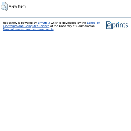
View Item
Repository is powered by
EPrints 3
which is developed by the
School of
Electronics and Computer Science
at the University of Southampton.
More information and software credits
.