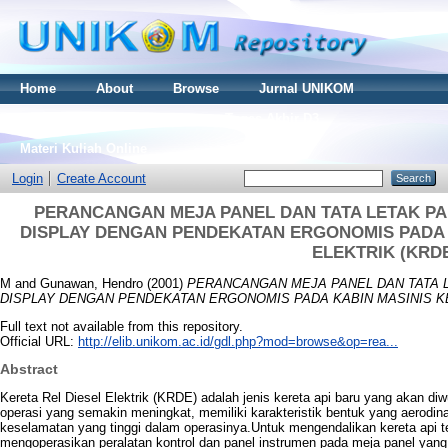
Home
About
Browse
Jurnal UNIKOM
Thesis S2
Skripsi S1
Tugas Akhir D3
Materi Kuliah Online
Login
Create Account
PERANCANGAN MEJA PANEL DAN TATA LETAK PA
DISPLAY DENGAN PENDEKATAN ERGONOMIS PADA K
ELEKTRIK (KRD
M
and
Gunawan, Hendro
(2001)
PERANCANGAN MEJA PANEL DAN TATA 
DISPLAY DENGAN PENDEKATAN ERGONOMIS PADA KABIN MASINIS KE
Full text not available from this repository.
Official URL:
http://elib.unikom.ac.id/gdl.php?mod=browse&op=rea...
Abstract
Kereta Rel Diesel Elektrik (KRDE) adalah jenis kereta api baru yang akan d
operasi yang semakin meningkat, memiliki karakteristik bentuk yang aerodina
keselamatan yang tinggi dalam operasinya.Untuk mengendalikan kereta api t
mengoperasikan peralatan kontrol dan panel instrumen pada meja panel yang