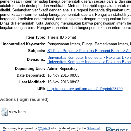
pemeriksaan intern terhadap kinerja pemerintah daerah secara parsial dan si
adalah metode deskriptif dan verifikatif. Metode deskriptif digunakan untu
diteliti. Sedangkan verifikatif dengan analisis regresi berganda digunakan 
pemeriksaan intern terhadap kinerja pemerintah daerah. Pengujian statistik y
berganda, koefisien determinasi, dan uji hipotess dengan menggunakan bantu
Dinas di Pemerintah Kota Bandung menunjukan bahwa pengawasan intern berj
berjalan dengan baik. Pengawasan intern dan fungsi pemeriksaan intern berpe
Item Type:
Thesis (Diploma)
Uncontrolled Keywords:
Pengawasan Intern, Fungsi Pemeriksaan Intern, 
Subjects:
S1-Final Project > Fakultas Ekonomi Bisnis > Ak
Universitas Komputer Indonesia > Fakultas Eko
Divisions:
Universitas Komputer Indonesia > Fakultas Ekon
Depositing User:
Admin Repository
Date Deposited:
16 Nov 2016 08:03
Last Modified:
16 Nov 2016 08:03
URI:
http://repository.unikom.ac.id/id/eprint/23720
Actions (login required)
View Item
Repository is powered by
EPrints 3
which is developed by the
School of