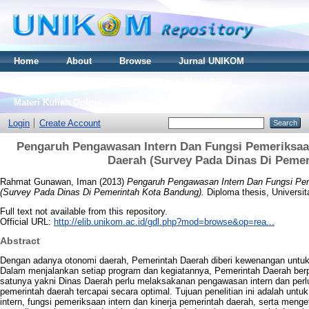
Home
About
Browse
Jurnal UNIKOM
Thesis S2
Skripsi S1
Tugas Akhir D3
Materi Kuliah Online
Login
Create Account
Pengaruh Pengawasan Intern Dan Fungsi Pemeriksaan
Daerah (Survey Pada Dinas Di Peme
Rahmat Gunawan, Iman
(2013)
Pengaruh Pengawasan Intern Dan Fungsi Pem
(Survey Pada Dinas Di Pemerintah Kota Bandung).
Diploma thesis, Universi
Full text not available from this repository.
Official URL:
http://elib.unikom.ac.id/gdl.php?mod=browse&op=rea...
Abstract
Dengan adanya otonomi daerah, Pemerintah Daerah diberi kewenangan untu
Dalam menjalankan setiap program dan kegiatannya, Pemerintah Daerah ber
satunya yakni Dinas Daerah perlu melaksakanan pengawasan intern dan perlu 
pemerintah daerah tercapai secara optimal. Tujuan penelitian ini adalah untu
intern, fungsi pemeriksaan intern dan kinerja pemerintah daerah, serta meng