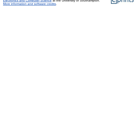
Electronics and Computer Science
at the University of Southampton.
More information and software credits
.