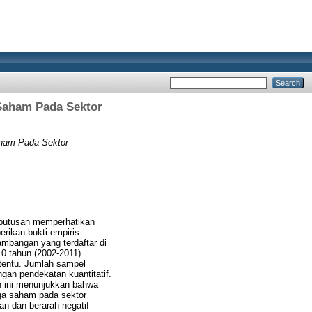
Saham Pada Sektor
ham Pada Sektor
keputusan memperhatikan
erikan bukti empiris
mbangan yang terdaftar di
0 tahun (2002-2011).
rtentu. Jumlah sampel
ngan pendekatan kuantitatif.
an ini menunjukkan bahwa
rga saham pada sektor
an dan berarah negatif