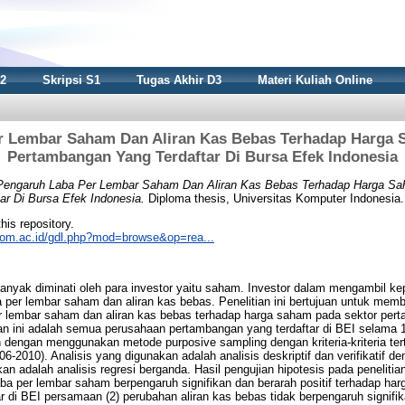
S2
Skripsi S1
Tugas Akhir D3
Materi Kuliah Online
r Lembar Saham Dan Aliran Kas Bebas Terhadap Harga 
Pertambangan Yang Terdaftar Di Bursa Efek Indonesia
Pengaruh Laba Per Lembar Saham Dan Aliran Kas Bebas Terhadap Harga Sa
r Di Bursa Efek Indonesia.
Diploma thesis, Universitas Komputer Indonesia.
this repository.
nikom.ac.id/gdl.php?mod=browse&op=rea...
banyak diminati oleh para investor yaitu saham. Investor dalam mengambil 
 per lembar saham dan aliran kas bebas. Penelitian ini bertujuan untuk memb
 lembar saham dan aliran kas bebas terhadap harga saham pada sektor perta
ian ini adalah semua perusahaan pertambangan yang terdaftar di BEI selama 1
 dengan menggunakan metode purposive sampling dengan kriteria-kriteria te
-2010). Analisis yang digunakan adalah analisis deskriptif dan verifikatif de
an adalah analisis regresi berganda. Hasil pengujian hipotesis pada peneliti
ba per lembar saham berpengaruh signifikan dan berarah positif terhadap ha
 di BEI persamaan (2) perubahan aliran kas bebas tidak berpengaruh signifik