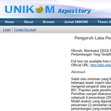
Home
About
Browse
Jurnal UNIKOM
Thesis 
Login
Create Account
Pengaruh Laba Pe
Hikmah, Mamluatul
(2013)
Pertambangan Yang Terdafta
Full text not available from 
Official URL:
http://elib.u
Abstract
Salah satu investasi yang 
beberapa aspek seperti laba
mengenai pengaruh laba per
BEI. Populasi pada penelit
Pemilihan sampel dilakukan
sebanyak 6 perusahaan (2006
Model analisis yang digunak
persamaan (1) perubahan la
pertambangan yang terdaftar