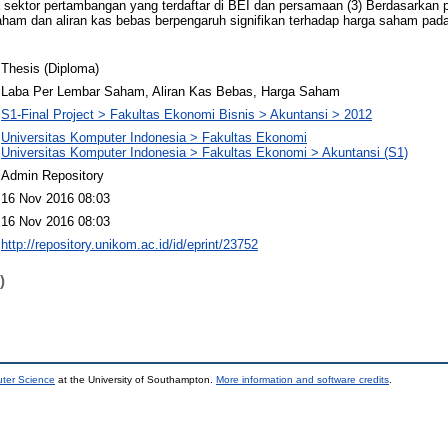
sektor pertambangan yang terdaftar di BEI dan persamaan (3) Berdasarkan p
saham dan aliran kas bebas berpengaruh signifikan terhadap harga saham pa
Thesis (Diploma)
Laba Per Lembar Saham, Aliran Kas Bebas, Harga Saham
S1-Final Project > Fakultas Ekonomi Bisnis > Akuntansi > 2012
Universitas Komputer Indonesia > Fakultas Ekonomi
Universitas Komputer Indonesia > Fakultas Ekonomi > Akuntansi (S1)
Admin Repository
16 Nov 2016 08:03
16 Nov 2016 08:03
http://repository.unikom.ac.id/id/eprint/23752
)
uter Science
at the University of Southampton.
More information and software credits
.