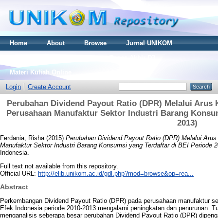
Home
About
Browse
Jurnal UNIKOM
Thesis S2
Skripsi S1
Tugas Akhir D3
Materi Kuliah Online
Login
Create Account
Perubahan Dividend Payout Ratio (DPR) Melalui Arus
Perusahaan Manufaktur Sektor Industri Barang Konsums
2013)
Ferdania, Risha
(2015)
Perubahan Dividend Payout Ratio (DPR) Melalui Aru
Manufaktur Sektor Industri Barang Konsumsi yang Terdaftar di BEI Periode 2
Indonesia.
Full text not available from this repository.
Official URL:
http://elib.unikom.ac.id/gdl.php?mod=browse&op=rea...
Abstract
Perkembangan Dividend Payout Ratio (DPR) pada perusahaan manufaktur sekt
Efek Indonesia periode 2010-2013 mengalami peningkatan dan penurunan. Tuju
menganalisis seberapa besar perubahan Dividend Payout Ratio (DPR) dipenga