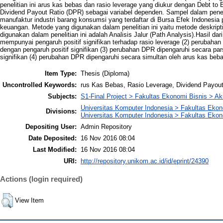
penelitian ini arus kas bebas dan rasio leverage yang diukur dengan Debt to
Dividend Payout Ratio (DPR) sebagai variabel dependen. Sampel dalam peneli
manufaktur industri barang konsumsi yang terdaftar di Bursa Efek Indonesia
keuangan. Metode yang digunakan dalam penelitian ini yaitu metode deskriptif
digunakan dalam penelitian ini adalah Analisis Jalur (Path Analysis).Hasil da
mempunyai pengaruh positif signifikan terhadap rasio leverage (2) perubahan
dengan pengaruh positif signifikan (3) perubahan DPR dipengaruhi secara pars
signifikan (4) perubahan DPR dipengaruhi secara simultan oleh arus kas beba
Item Type:
Thesis (Diploma)
Uncontrolled Keywords:
rus Kas Bebas, Rasio Leverage, Dividend Payout
Subjects:
S1-Final Project > Fakultas Ekonomi Bisnis > Ak
Universitas Komputer Indonesia > Fakultas Eko
Divisions:
Universitas Komputer Indonesia > Fakultas Ekon
Depositing User:
Admin Repository
Date Deposited:
16 Nov 2016 08:04
Last Modified:
16 Nov 2016 08:04
URI:
http://repository.unikom.ac.id/id/eprint/24390
Actions (login required)
View Item