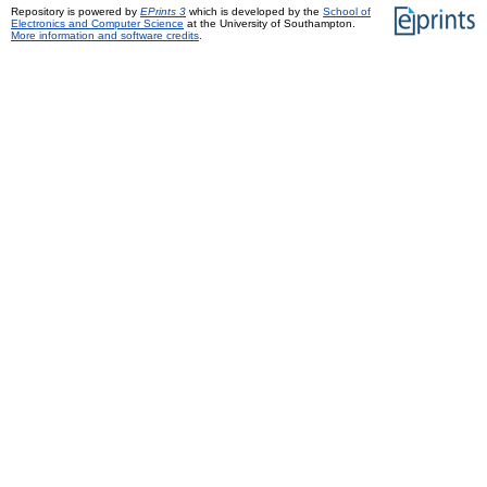
Repository is powered by
EPrints 3
which is developed by the
School of
Electronics and Computer Science
at the University of Southampton.
More information and software credits
.