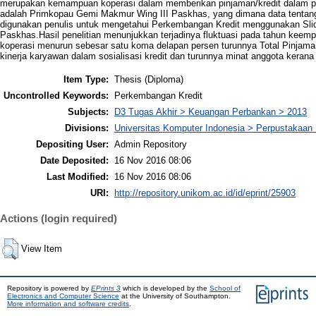
merupakan kemampuan koperasi dalam memberikan pinjaman/kredit dalam pert
adalah Primkopau Gemi Makmur Wing III Paskhas, yang dimana data tentang
digunakan penulis untuk mengetahui Perkembangan Kredit menggunakan Sli
Paskhas.Hasil penelitian menunjukkan terjadinya fluktuasi pada tahun keem
koperasi menurun sebesar satu koma delapan persen turunnya Total Pinjama
kinerja karyawan dalam sosialisasi kredit dan turunnya minat anggota keran
Item Type:
Thesis (Diploma)
Uncontrolled Keywords:
Perkembangan Kredit
Subjects:
D3 Tugas Akhir > Keuangan Perbankan > 2013
Divisions:
Universitas Komputer Indonesia > Perpustakaa
Depositing User:
Admin Repository
Date Deposited:
16 Nov 2016 08:06
Last Modified:
16 Nov 2016 08:06
URI:
http://repository.unikom.ac.id/id/eprint/25903
Actions (login required)
View Item
Repository is powered by
EPrints 3
which is developed by the
School of
Electronics and Computer Science
at the University of Southampton.
More information and software credits
.