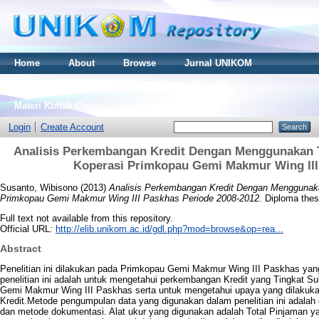
Home
About
Browse
Jurnal UNIKOM
Thesis S2
Skripsi S1
Tugas Akhir D3
Materi Kuliah Online
Login
Create Account
Analisis Perkembangan Kredit Dengan Menggunakan T
Koperasi Primkopau Gemi Makmur Wing III
Susanto, Wibisono
(2013)
Analisis Perkembangan Kredit Dengan Menggunaka
Primkopau Gemi Makmur Wing III Paskhas Periode 2008-2012.
Diploma thesi
Full text not available from this repository.
Official URL:
http://elib.unikom.ac.id/gdl.php?mod=browse&op=rea...
Abstract
Penelitian ini dilakukan pada Primkopau Gemi Makmur Wing III Paskhas yan
penelitian ini adalah untuk mengetahui perkembangan Kredit yang Tingkat 
Gemi Makmur Wing III Paskhas serta untuk mengetahui upaya yang dilakuka
Kredit.Metode pengumpulan data yang digunakan dalam penelitian ini adal
dan metode dokumentasi. Alat ukur yang digunakan adalah Total Pinjaman yan