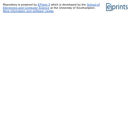
Repository is powered by
EPrints 3
which is developed by the
School of
Electronics and Computer Science
at the University of Southampton.
More information and software credits
.