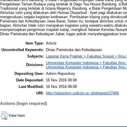
Pengelolaan Taman Budaya yang terletak di Dago Tea House Bandung. d.Bala
Tradisional yang terletak di Istana Regency Bandung. e.Balai Pengelolaan 
Aktivitas rutin yang dilakukan oleh Humas Disparbud : Apel pagi dilakukan 
mengevaluasi segala kegiatan kedinasan. Pembuatan kliping yang dimaksudk
Pariwisata dan Kebudayaan Jawa Barat. Selain itu, terdapat aktivitas untu
bagian. Aktivitas tidak rutin merupakan kegiatan yang sewaktu-waktu dilaku
mempersiapkan pengiriman majalah kataji, mengikuti helaran Kemilau Nusanta
Dinas Pariwisata dan Kebudayan Jabar, tugas pokok menyelenggarakan koor
Item Type:
Article
Uncontrolled Keywords:
Dinas Pariwisata dan Kebudayaan
Subjects:
Laporan Kerja Praktek > Fakultas Sospol > Ilmu
Universitas Komputer Indonesia > Fakultas Ilmu S
Divisions:
Universitas Komputer Indonesia > Fakultas Ilmu 
Depositing User:
Admin Repository
Date Deposited:
16 Nov 2016 08:08
Last Modified:
16 Nov 2016 08:08
URI:
http://repository.unikom.ac.id/id/eprint/27494
Actions (login required)
View Item