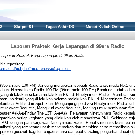
S2
Skripsi S1
Tugas Akhir D3
Materi Kuliah Online
Laporan Praktek Kerja Lapangan di 99ers Radio
)
Laporan Praktek Kerja Lapangan di 99ers Radio.
this repository.
nikom.ac.id/gdl.php?mod=browse&op=rea...
 (99ers radio 100 FM) Bandung merupakan sebuah Radio anak muda No.1 di 
tahun. Ninetyniners Radio 100 FM (99ers radio 100 FM) Bandung sudah ada 
n yang di lakukan selama melakukan PKL di Ninetyniners Radio : Membuat s
atan Insidentil yang di lakukan selama melakukan PKL di Ninetyniners Radi
 Membuat Adlibs dan Spot iklan, Mengunjungi perdivisi Ninetyniners Radio, d
 untuk event 9coustic, Mengikuti event 9coustic, Metiing untuk pembuatan fil
uk teaser Ã�Â�Friday The 13THÃ�Â�. Pelayanan Ninetyniners Radio kepa
arahkan setiap kegiatan yang dilakukan oleh mahasiswa PKL. Sehingga terj
 PKL dengan para karyawan Ninetyniners Radio. Penulis menarik kesimpula
unikasi yang terencana untuk menciptakan dan membina serta memelihara si
oleh goodwill bagi lembaga/instansi dan publik. Saling pengertian dapat dip