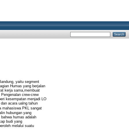
Bandung, yaitu segment
bagian Humas yang berjalan
urat kerja sama,membuat
o: Pengenalan crew-crew
i beri kesempatan menjadi LO
m dan acara ualng tahun
da mahasiswa PKL sangat
alin hubungan yang
n bahwa humas adalah
kap budi yang
eroleh melalui suatu