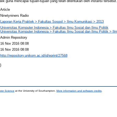
lik guna mencapai tujuan-tujuan yang telah ditentukan oleh instansi tersebut.
Article
Ninetyniners Radio
Laporan Kerja Praktek > Fakultas Sospol > Ilmu Komunikasi > 2013
Universitas Komputer Indonesia > Fakultas Ilmu Sosial dan Ilmu Politik
Universitas Komputer Indonesia > Fakultas Ilmu Sosial dan Ilmu Politik > I
Admin Repository
16 Nov 2016 08:08
16 Nov 2016 08:08
http://repository.unikom.ac.id/id/eprint/27568
)
uter Science
at the University of Southampton.
More information and software credits
.