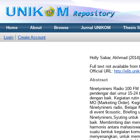
Home
About
Browse
Jurnal UNIKOM
Thesis 
Login
Create Account
Holly Sabar, Akhmad
(2014
Full text not available from 
Official URL:
http://elib.u
Abstract
Ninetyniners Radio 100 FM
pendengar dari umur 15-24 
dengan baik. Kegiatan ruti
MO (Marketing Order). Kegi
Ninetyniners radio, Belajar
di event 9coustic, Briefing
Ninetyniners,Syuting unt
baik. Membimbing dan meng
harmonis antara mahasiswa
suatu bentuk kegiatan kom
menyenangkan, untuk memper