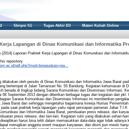
S2
Skripsi S1
Tugas Akhir D3
Materi Kuliah Online
Kerja Lapangan di Dinas Komunikasi dan Informatika Pr
a
(2014)
Laporan Praktek Kerja Lapangan di Dinas Komunikasi dan Informatik
this repository.
nikom.ac.id/gdl.php?mod=browse&op=rea...
g dilakukan oleh penulis di Dinas Komunikasi dan Informatika Jawa Barat pa
yang bertempat di Jalan Tamansari No. 55 Bandung. Kegiatan kehumasan di 
ih berada di lingkup bidang Sarana Komunikasi dan Diseminasi Informasi. Ke
i 06 September 2013 dengan diberikan berbagai tugas dan kegiatan dari pkl. 
 bagian Sarana Komunikasi dan Diseminasi Informasi ini memberikan pengal
a Jawa Barat dan sehingga mengetahui bagaimana kinerja Humas Pemerintah 
s pada saat praktek kerja lapangan yaitu rapat persiapan pameran Jabar T.I.
Komunikasi dan Informatika Jawa Barat, pembuatan press release, dan kary
buatan press release, dan lain-lain. Kegiatan rutin yang dilakukan sehari-hari
s diwajibkan harus bisa teliti dalam memasukkan data-data agar tidak adanya
dapat merugikan anggota event maupun karyawan, dan disini pun meski hany