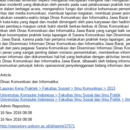
 ada manfaat tersendiri seperti mengasah kecepatan mengetik dan mengasah 
tan insidentil yang dilakukan oleh penulis pada saat pelaksanaan praktek ker
tor dalam berbagai acara, menganalisis fungsi dan struktur kehumasan pemer
vitas dari media komunikasi, membuat laporan kegiatan, membuat power point, 
lakukan sewaktu-waktu tetapi Dinas Komunikasi dan Informatika Jawa Barat s
ah kata-kata yang dapat dan mudah dimengerti oleh para karyawan dan hadiri
tian pembaca maupun untuk bukti otentik berkas-berkas di Dinas Komunikasi
rikan oleh Dinas Komunikasi dan Informatika Jawa Barat yang sangat baik s
kan kesempatan praktek kerja lapangan di Sarana Komunikasi dan Diseminas
 Jawa Barat, karena pada hari pertama melakukan praktek kerja lapangan, pe
 dan Diseminasi Informasi Dinas Komunikasi dan Informatika Jawa Barat, p
h dari para pegawai Sarana Komunikasi dan Diseminasi Informasi Dinas Kom
i peran yang sangat penting dalam instansi pemerintahan, memberikan info
anan informasi dan dokumentasi hal-hal yang berkaitan dengan aktivitas teruta
 Dinas Komunikasi dan Informatika Jawa Barat, dibawahi oleh bidang inform
umuskan petunjuk teknis operasional penyelenggaraan bidang informasi dan
Article
Dinas Komunikasi dan Informatika
Laporan Kerja Praktek > Fakultas Sospol > Ilmu Komunikasi > 2013
Universitas Komputer Indonesia > Fakultas Ilmu Sosial dan Ilmu Politik
Universitas Komputer Indonesia > Fakultas Ilmu Sosial dan Ilmu Politik > I
Admin Repository
16 Nov 2016 08:08
16 Nov 2016 08:08
http://repository.unikom.ac.id/id/eprint/27571