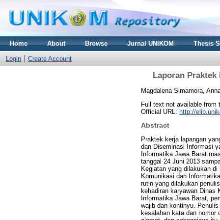
Home
About
Browse
Jurnal UNIKOM
Thesis 
Login
Create Account
Laporan Praktek 
Magdalena Simamora, Ann
Full text not available from 
Official URL:
http://elib.u
Abstract
Praktek kerja lapangan yan
dan Diseminasi Informasi 
Informatika Jawa Barat mas
tanggal 24 Juni 2013 sampa
Kegiatan yang dilakukan di
Komunikasi dan Informatik
rutin yang dilakukan penuli
kehadiran karyawan Dinas 
Informatika Jawa Barat, pem
wajib dan kontinyu. Penuli
kesalahan kata dan nomor 