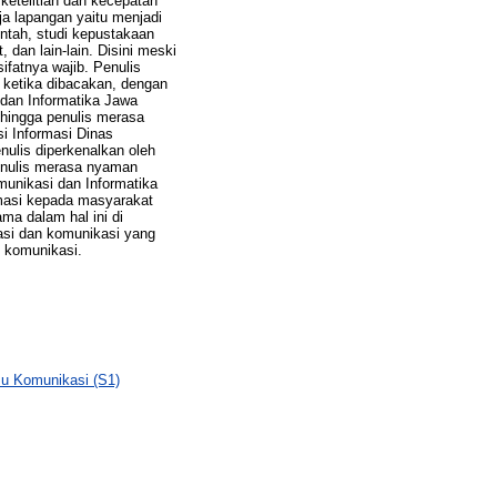
ketelitian dan kecepatan
ja lapangan yaitu menjadi
intah, studi kepustakaan
dan lain-lain. Disini meski
ifatnya wajib. Penulis
n ketika dibacakan, dengan
 dan Informatika Jawa
ehingga penulis merasa
i Informasi Dinas
nulis diperkenalkan oleh
enulis merasa nyaman
unikasi dan Informatika
rmasi kepada masyarakat
ma dalam hal ini di
asi dan komunikasi yang
 komunikasi.
lmu Komunikasi (S1)