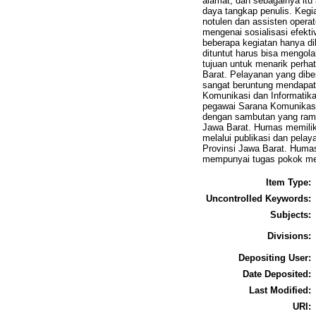
alamat, dan sebagainya itu
daya tangkap penulis. Kegia
notulen dan assisten opera
mengenai sosialisasi efekti
beberapa kegiatan hanya di
dituntut harus bisa mengol
tujuan untuk menarik perha
Barat. Pelayanan yang dibe
sangat beruntung mendapat
Komunikasi dan Informatika
pegawai Sarana Komunikasi
dengan sambutan yang rama
Jawa Barat. Humas memilik
melalui publikasi dan pelay
Provinsi Jawa Barat. Humas
mempunyai tugas pokok mer
Item Type:
Uncontrolled Keywords:
Subjects:
Divisions:
Depositing User:
Date Deposited:
Last Modified:
URI: