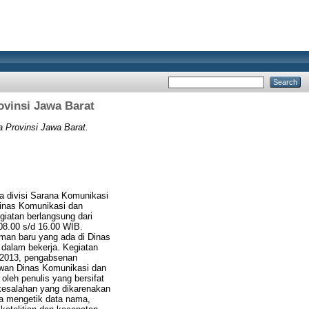
ovinsi Jawa Barat
a Provinsi Jawa Barat.
da divisi Sarana Komunikasi
Dinas Komunikasi dan
giatan berlangsung dari
08.00 s/d 16.00 WIB.
aman baru yang ada di Dinas
dalam bekerja. Kegiatan
K 2013, pengabsenan
awan Dinas Komunikasi dan
 oleh penulis yang bersifat
 kesalahan yang dikarenakan
a mengetik data nama,