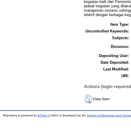
kegiatan baik dari Pemerin
jadwal kegiatan yang dilak
manajemen instansi sehing
efektif dengan berbagai keg
Item Type:
Uncontrolled Keywords:
Subjects:
Divisions:
Depositing User:
Date Deposited:
Last Modified:
URI:
Actions (login required
View Item
Repository is powered by
EPrints 3
which is developed by the
School of Electronics and Comp