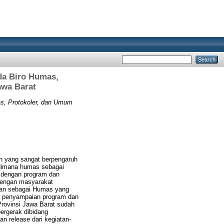
da Biro Humas,
awa Barat
s, Protokoler, dan Umum
n yang sangat berpengaruh
 dimana humas sebagai
 dengan program dan
 dengan masyarakat
tkan sebagai Humas yang
a penyampaian program dan
rovinsi Jawa Barat sudah
ergerak dibidang
an release dari kegiatan-