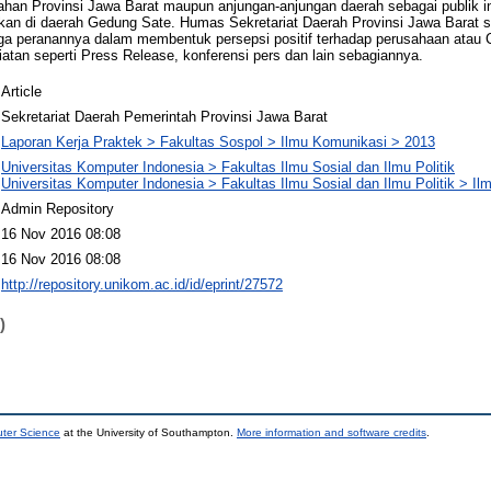
tahan Provinsi Jawa Barat maupun anjungan-anjungan daerah sebagai publik i
ukan di daerah Gedung Sate. Humas Sekretariat Daerah Provinsi Jawa Barat
ga peranannya dalam membentuk persepsi positif terhadap perusahaan atau C
iatan seperti Press Release, konferensi pers dan lain sebagiannya.
Article
Sekretariat Daerah Pemerintah Provinsi Jawa Barat
Laporan Kerja Praktek > Fakultas Sospol > Ilmu Komunikasi > 2013
Universitas Komputer Indonesia > Fakultas Ilmu Sosial dan Ilmu Politik
Universitas Komputer Indonesia > Fakultas Ilmu Sosial dan Ilmu Politik > I
Admin Repository
16 Nov 2016 08:08
16 Nov 2016 08:08
http://repository.unikom.ac.id/id/eprint/27572
)
uter Science
at the University of Southampton.
More information and software credits
.