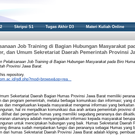
S2
Skripsi S1
Tugas Akhir D3
Materi Kuliah Online
sanaan Job Training di Bagian Hubungan Masyarakat pa
er, dan Umum Sekretariat Daerah Pemerintah Provinsi J
n Pelaksanaan Job Training di Bagian Hubungan Masyarakat pada Biro Huma
tah Provinsi Jawa Barat.
this repository.
nikom.ac.id/gdl.php?mod=browse&op=rea...
Umum Sekertariat Daerah Bagian Humas Provinsi Jawa Barat memiliki perana
 dan program pemerintah, melalui berbagai komunikasi dan informasi; yang
s dan mengeluarkan kepada masyarakat mengenai informasi yang berkaitan
angunan, hal ini menjadikan komunikasi dua arah antara pemerintah provinsi
 dilihat dari pengertian humas yang memiliki segudang perananya dan dikai
peranan utamanya adalah menyampaikan informasi kepada masyarakat berup
bangunan untuk menciptakan hubungan yang baik. Humas Sekretariat Daerah P
eing dimana sudah menjalankan fungsi dan perananya sebagai Humas yang b
n dari humas Sekretariat Daerah Provinsi Jawa Barat adalah kliping, pembuat