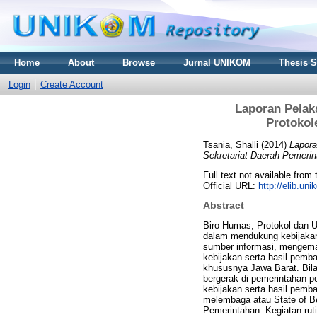
Home
About
Browse
Jurnal UNIKOM
Thesis 
Login
Create Account
Laporan Pelak
Protokol
Tsania, Shalli
(2014)
Lapora
Sekretariat Daerah Pemerin
Full text not available from 
Official URL:
http://elib.u
Abstract
Biro Humas, Protokol dan 
dalam mendukung kebijakan
sumber informasi, mengema
kebijakan serta hasil pemb
khususnya Jawa Barat. Bila
bergerak di pemerintahan 
kebijakan serta hasil pem
melembaga atau State of B
Pemerintahan. Kegiatan ruti