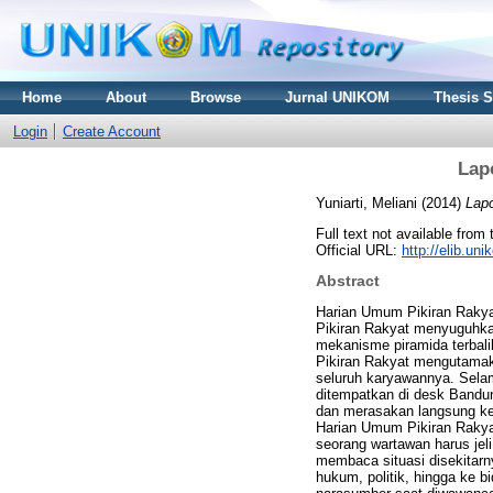
Home
About
Browse
Jurnal UNIKOM
Thesis 
Login
Create Account
Lap
Yuniarti, Meliani
(2014)
Lapo
Full text not available from 
Official URL:
http://elib.u
Abstract
Harian Umum Pikiran Rakya
Pikiran Rakyat menyuguhkan
mekanisme piramida terbal
Pikiran Rakyat mengutamaka
seluruh karyawannya. Selam
ditempatkan di desk Bandung
dan merasakan langsung ke
Harian Umum Pikiran Rakya
seorang wartawan harus jel
membaca situasi disekitarn
hukum, politik, hingga ke 