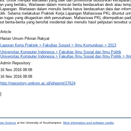
a. Untuk menjadi wartawan yang baik dan profesional dibutuhkan kecepatan, 
an yang berlaku, Wartawan dalam mencari berita berdasarkan desk atau tempa
r Lapangan. Wartawan dalam menulis berita harus berdasarkan data dan infor
ublik. Selama melakukan Praktek Kerja Lapangan Mahasiswa PKL dituntut un
an tugas yang ditugaskan oleh perusahaan, Mahasiswa PKL ditempatkan pada 
t berita-berita yang bersifat insidental dan menulis hasil peliputan tersebut u
Article
Harian Umum Pikiran Rakyat
Laporan Kerja Praktek > Fakultas Sospol > Ilmu Komunikasi > 2013
Universitas Komputer Indonesia > Fakultas Ilmu Sosial dan Ilmu Politik
Universitas Komputer Indonesia > Fakultas Ilmu Sosial dan Ilmu Politik > I
Admin Repository
16 Nov 2016 08:08
16 Nov 2016 08:08
http://repository.unikom.ac.id/id/eprint/27624
)
uter Science
at the University of Southampton.
More information and software credits
.