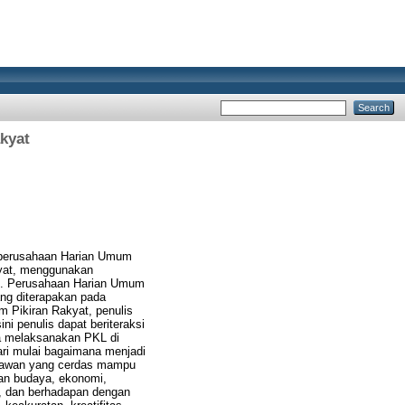
kyat
a perusahaan Harian Umum
kyat, menggunakan
um. Perusahaan Harian Umum
ang diterapakan pada
 Pikiran Rakyat, penulis
ni penulis dapat beriteraksi
ma melaksanakan PKL di
ri mulai bagaimana menjadi
artawan yang cerdas mampu
dan budaya, ekonomi,
a, dan berhadapan dengan