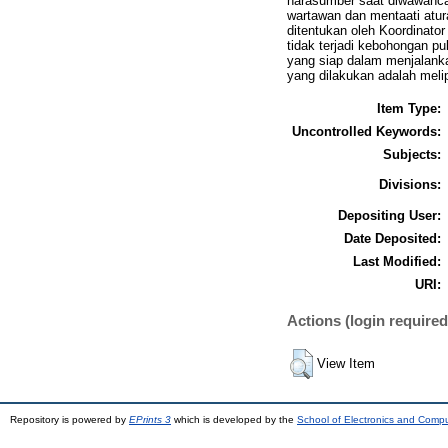
narasumber saat diwawancar
wartawan dan mentaati atur
ditentukan oleh Koordinato
tidak terjadi kebohongan p
yang siap dalam menjalank
yang dilakukan adalah melipu
Item Type:
Uncontrolled Keywords:
Subjects:
Divisions:
Depositing User:
Date Deposited:
Last Modified:
URI:
Actions (login required
View Item
Repository is powered by
EPrints 3
which is developed by the
School of Electronics and Comp