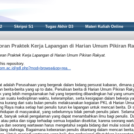
S2
Skripsi S1
Tugas Akhir D3
Materi Kuliah Online
oran Praktek Kerja Lapangan di Harian Umum Pikiran Ra
ran Praktek Kerja Lapangan di Harian Umum Pikiran Rakyat.
this repository.
nikom.ac.id/gdl.php?mod=browse&op=rea...
t adalah Perusahaan yang bergerak dalam bidang persurat kabaran, diman
 berita-berita yang up to date, Penulisan berita di Harian Umum Pikiran Ra
ik yang lebih mengutamakan hal yang terpenting dibandingkan hal yang um
n suatu kedisiplinan waktu, keterampilan, serta kesigapan dalam bekerja y
a kurang dari satu bulan penulis melaksanakan kegiatan PKL di Harian Umum
 Raya maka setiap hari penulis turun ke lapangan untuk mencari berita. Di si
hidupan di masyarakat, yang sebelumnya tidak pernah penulis jalani. Sela
t, banyak sekali pengalaman yang dapat menambahkan ilmu bagi penulis. Da
i atau peka dan sigap terhadap semua kejadian disekitar, karena seorang w
ya dan seorang wartawan harus mengetahui segala bidang dari mulai sosial 
bidang olahraga. Bagaimana keberanian penulis ditantang dalam mencari berit