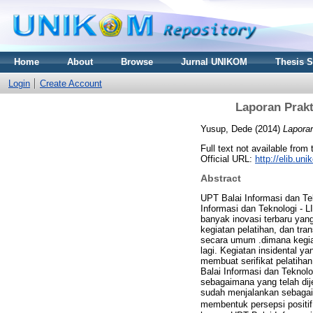
Home
About
Browse
Jurnal UNIKOM
Thesis 
Login
Create Account
Laporan Prakt
Yusup, Dede
(2014)
Laporan
Full text not available from 
Official URL:
http://elib.u
Abstract
UPT Balai Informasi dan Te
Informasi dan Teknologi - 
banyak inovasi terbaru yang
kegiatan pelatihan, dan tra
secara umum .dimana kegiat
lagi. Kegiatan insidental y
membuat serifikat pelatiha
Balai Informasi dan Teknol
sebagaimana yang telah dij
sudah menjalankan sebagai
membentuk persepsi positi