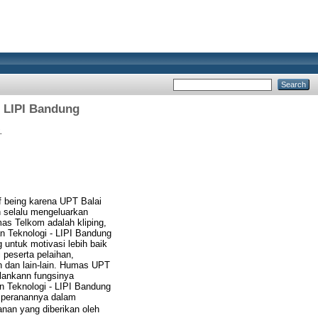
i LIPI Bandung
.
f being karena UPT Balai
n selalu mengeluarkan
mas Telkom adalah kliping,
dan Teknologi - LIPI Bandung
 untuk motivasi lebih baik
 peserta pelaihan,
n dan lain-lain. Humas UPT
lankann fungsinya
n Teknologi - LIPI Bandung
a peranannya dalam
nan yang diberikan oleh