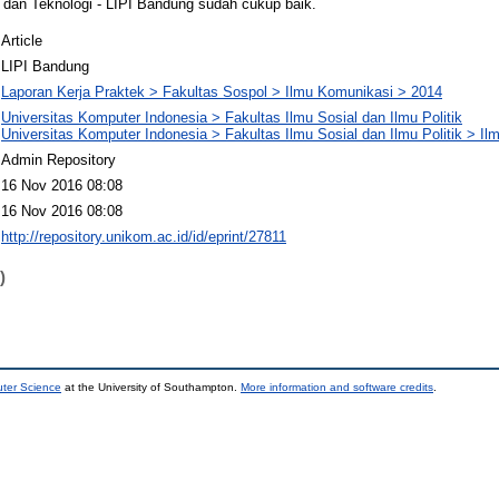
dan Teknologi - LIPI Bandung sudah cukup baik.
Article
LIPI Bandung
Laporan Kerja Praktek > Fakultas Sospol > Ilmu Komunikasi > 2014
Universitas Komputer Indonesia > Fakultas Ilmu Sosial dan Ilmu Politik
Universitas Komputer Indonesia > Fakultas Ilmu Sosial dan Ilmu Politik > I
Admin Repository
16 Nov 2016 08:08
16 Nov 2016 08:08
http://repository.unikom.ac.id/id/eprint/27811
)
uter Science
at the University of Southampton.
More information and software credits
.