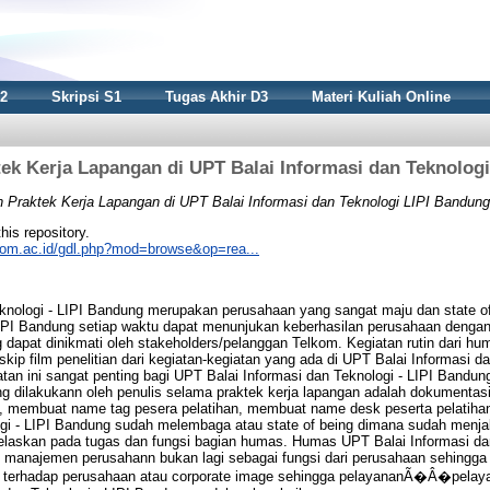
S2
Skripsi S1
Tugas Akhir D3
Materi Kuliah Online
ek Kerja Lapangan di UPT Balai Informasi dan Teknolog
 Praktek Kerja Lapangan di UPT Balai Informasi dan Teknologi LIPI Bandung
this repository.
nikom.ac.id/gdl.php?mod=browse&op=rea...
knologi - LIPI Bandung merupakan perusahaan yang sangat maju dan state o
LIPI Bandung setiap waktu dapat menunjukan keberhasilan perusahaan denga
 dapat dinikmati oleh stakeholders/pelanggan Telkom. Kegiatan rutin dari hu
nskip film penelitian dari kegiatan-kegiatan yang ada di UPT Balai Informasi 
an ini sangat penting bagi UPT Balai Informasi dan Teknologi - LIPI Bandung
ang dilakukann oleh penulis selama praktek kerja lapangan adalah dokumentasi
n, membuat name tag pesera pelatihan, membuat name desk peserta pelatiha
ogi - LIPI Bandung sudah melembaga atau state of being dimana sudah menja
elaskan pada tugas dan fungsi bagian humas. Humas UPT Balai Informasi da
 manajemen perusahann bukan lagi sebagai fungsi dari perusahaan sehingg
f terhadap perusahaan atau corporate image sehingga pelayananÃ�Â�pelaya