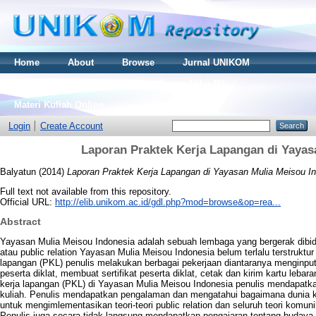
Home
About
Browse
Jurnal UNIKOM
Thesis S2
Skripsi S1
Tugas Akhir D3
Materi Kuliah Online
Login
Create Account
Laporan Praktek Kerja Lapangan di Yayas
Balyatun
(2014)
Laporan Praktek Kerja Lapangan di Yayasan Mulia Meisou In
Full text not available from this repository.
Official URL:
http://elib.unikom.ac.id/gdl.php?mod=browse&op=rea...
Abstract
Yayasan Mulia Meisou Indonesia adalah sebuah lembaga yang bergerak dibi
atau public relation Yayasan Mulia Meisou Indonesia belum terlalu terstrukt
lapangan (PKL) penulis melakukan berbagai pekerjaan diantaranya menginput 
peserta diklat, membuat sertifikat peserta diklat, cetak dan kirim kartu leb
kerja lapangan (PKL) di Yayasan Mulia Meisou Indonesia penulis mendapatk
kuliah. Penulis mendapatkan pengalaman dan mengatahui bagaimana dunia 
untuk mengimlementasikan teori-teori public relation dan seluruh teori komun
Penulis juga secara tidak langsung mendapatkan pengajaran tentang buday