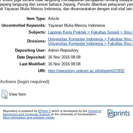
jepang langsung dari sensei bahasa Jepang. Penulis diberikan pelayanan yan
di Yayasan Mulia Meisou Indonesia, dan disamaratakan dengan staf-staf lain
Item Type:
Article
Uncontrolled Keywords:
Yayasan Mulia Meisou Indonesia
Subjects:
Laporan Kerja Praktek > Fakultas Sospol > Ilmu
Universitas Komputer Indonesia > Fakultas Ilmu S
Divisions:
Universitas Komputer Indonesia > Fakultas Ilmu 
Depositing User:
Admin Repository
Date Deposited:
16 Nov 2016 08:08
Last Modified:
16 Nov 2016 08:08
URI:
http://repository.unikom.ac.id/id/eprint/27832
Actions (login required)
View Item
Repository is powered by
EPrints 3
which is developed by the
School of
Electronics and Computer Science
at the University of Southampton.
More information and software credits
.