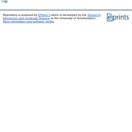
Repository is powered by
EPrints 3
which is developed by the
School of
Electronics and Computer Science
at the University of Southampton.
More information and software credits
.