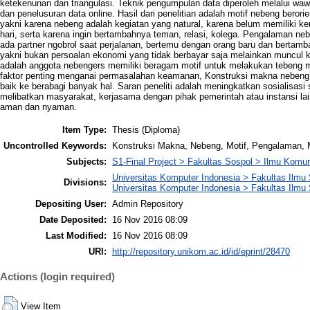
ketekenunan dan triangulasi. Teknik pengumpulan data diperoleh melalui wa
dan penelusuran data online. Hasil dari penelitian adalah motif nebeng beror
yakni karena nebeng adalah kegiatan yang natural, karena belum memiliki k
hari, serta karena ingin bertambahnya teman, relasi, kolega. Pengalaman n
ada partner ngobrol saat perjalanan, bertemu dengan orang baru dan bertamb
yakni bukan persoalan ekonomi yang tidak berbayar saja melainkan muncul ke
adalah anggota nebengers memiliki beragam motif untuk melakukan tebeng
faktor penting menganai permasalahan keamanan, Konstruksi makna nebeng 
baik ke berabagi banyak hal. Saran peneliti adalah meningkatkan sosialisasi
melibatkan masyarakat, kerjasama dengan pihak pemerintah atau instansi l
aman dan nyaman.
Item Type:
Thesis (Diploma)
Uncontrolled Keywords:
Konstruksi Makna, Nebeng, Motif, Pengalaman,
Subjects:
S1-Final Project > Fakultas Sospol > Ilmu Komu
Universitas Komputer Indonesia > Fakultas Ilmu S
Divisions:
Universitas Komputer Indonesia > Fakultas Ilmu 
Depositing User:
Admin Repository
Date Deposited:
16 Nov 2016 08:09
Last Modified:
16 Nov 2016 08:09
URI:
http://repository.unikom.ac.id/id/eprint/28470
Actions (login required)
View Item