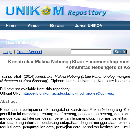
Home
About
Browse
Jurnal UNIKOM
Thesis S2
Skripsi S1
Tugas Akhir D3
Materi Kuliah Online
Login
Create Account
Konstruksi Makna Nebeng (Studi Fenomenologi men
Komunitas Nebengers di Ko
Tsania, Shalli
(2014)
Konstruksi Makna Nebeng (Studi Fenomenologi mengen
Nebengers di Kota Bandung).
Diploma thesis, Universitas Komputer Indonesi
Full text not available from this repository.
Official URL:
http://elib.unikom.ac.id/gdl.php?mod=browse&op=rea...
Abstract
Penelitian ini bertujuan untuk mengetahui Konstruksi Makna Nebeng bagi K
penelitian ini mencakup tentang motif nebeng, pengalaman nebeng, dan kons
metode kualitatif dengan desain penelitian fenomenologi. Informan peneliti
dan dua orang informan pendukung didapatkan dengan menggunakan teknik pu
reduksi data, pengumpulan data, penyajian data, penarikan kesimpulan. Un