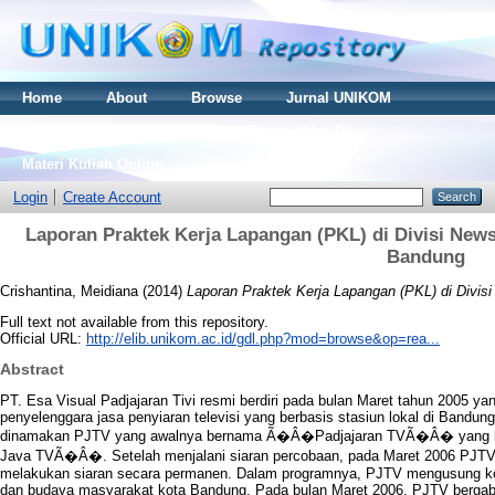
Home
About
Browse
Jurnal UNIKOM
Thesis S2
Skripsi S1
Tugas Akhir D3
Materi Kuliah Online
Login
Create Account
Laporan Praktek Kerja Lapangan (PKL) di Divisi News 
Bandung
Crishantina, Meidiana
(2014)
Laporan Praktek Kerja Lapangan (PKL) di Divis
Full text not available from this repository.
Official URL:
http://elib.unikom.ac.id/gdl.php?mod=browse&op=rea...
Abstract
PT. Esa Visual Padjajaran Tivi resmi berdiri pada bulan Maret tahun 2005
penyelenggara jasa penyiaran televisi yang berbasis stasiun lokal di Bandu
dinamakan PJTV yang awalnya bernama Ã�Â�Padjajaran TVÃ�Â� yang ke
Java TVÃ�Â�. Setelah menjalani siaran percobaan, pada Maret 2006 PJTV
melakukan siaran secara permanen. Dalam programnya, PJTV mengusung kon
dan budaya masyarakat kota Bandung. Pada bulan Maret 2006, PJTV berg