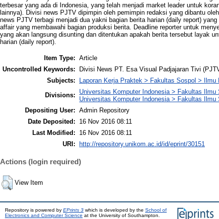
terbesar yang ada di Indonesia, yang telah menjadi market leader untuk koran
lainnya). Divisi news PJTV dipimpin oleh pemimpin redaksi yang dibantu oleh
news PJTV terbagi menjadi dua yakni bagian berita harian (daily report) yan
affair yang membawahi bagian produksi berita. Deadline reporter untuk menye
yang akan langsung disunting dan ditentukan apakah berita tersebut layak unt
harian (daily report).
Item Type:
Article
Uncontrolled Keywords:
Divisi News PT. Esa Visual Padjajaran Tivi (PJ
Subjects:
Laporan Kerja Praktek > Fakultas Sospol > Ilmu
Universitas Komputer Indonesia > Fakultas Ilmu S
Divisions:
Universitas Komputer Indonesia > Fakultas Ilmu 
Depositing User:
Admin Repository
Date Deposited:
16 Nov 2016 08:11
Last Modified:
16 Nov 2016 08:11
URI:
http://repository.unikom.ac.id/id/eprint/30151
Actions (login required)
View Item
Repository is powered by
EPrints 3
which is developed by the
School of
Electronics and Computer Science
at the University of Southampton.