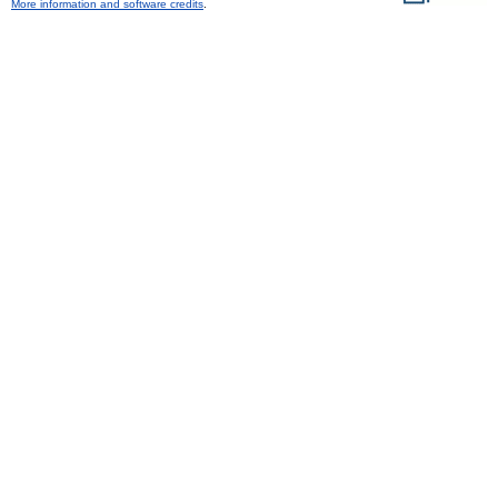
More information and software credits
.