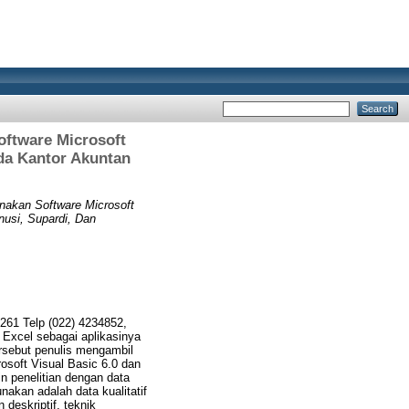
ftware Microsoft
ada Kantor Akuntan
akan Software Microsoft
nusi, Supardi, Dan
261 Telp (022) 4234852,
 Excel sebagai aplikasinya
rsebut penulis mengambil
soft Visual Basic 6.0 dan
n penelitian dengan data
unakan adalah data kualitatif
 deskriptif, teknik