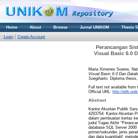
Home
About
Browse
Jurnal UNIKOM
Thesis 
Login
Create Account
Perancangan Sis
Visual Basic 6.0 
Maria Ximenes Soares, Nat
Visual Basic 6.0 Dan Datab
Soegiharto.
Diploma thesis,
Full text not available from 
Official URL:
http://elib.u
Abstract
Kantor Akuntan Publik Sanu
4203754. Kantor Akuntan Pu
dalam pembuatan kertas ke
judul Tugas Akhir "Peranc
database SQL Server 2000 B
primer/sekunder, jenis penel
dan data kuantitatif, metode