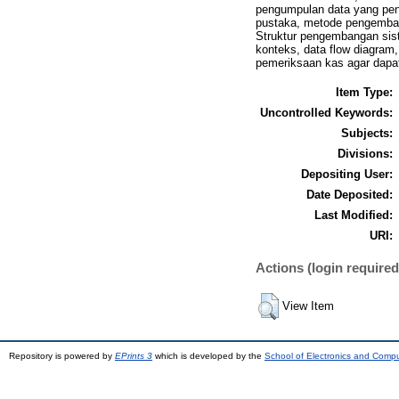
pengumpulan data yang penu
pustaka, metode pengembang
Struktur pengembangan sist
konteks, data flow diagram,
pemeriksaan kas agar dapat
Item Type:
Uncontrolled Keywords:
Subjects:
Divisions:
Depositing User:
Date Deposited:
Last Modified:
URI:
Actions (login required
View Item
Repository is powered by
EPrints 3
which is developed by the
School of Electronics and Comp