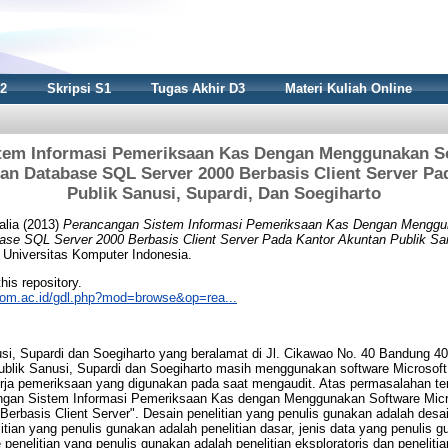
S2
Skripsi S1
Tugas Akhir D3
Materi Kuliah Online
tem Informasi Pemeriksaan Kas Dengan Menggunakan So
Dan Database SQL Server 2000 Berbasis Client Server P
Publik Sanusi, Supardi, Dan Soegiharto
alia
(2013)
Perancangan Sistem Informasi Pemeriksaan Kas Dengan Menggun
ase SQL Server 2000 Berbasis Client Server Pada Kantor Akuntan Publik Sa
 Universitas Komputer Indonesia.
this repository.
nikom.ac.id/gdl.php?mod=browse&op=rea...
si, Supardi dan Soegiharto yang beralamat di Jl. Cikawao No. 40 Bandung 40
blik Sanusi, Supardi dan Soegiharto masih menggunakan software Microsoft
rja pemeriksaan yang digunakan pada saat mengaudit. Atas permasalahan te
angan Sistem Informasi Pemeriksaan Kas dengan Menggunakan Software Micro
erbasis Client Server". Desain penelitian yang penulis gunakan adalah desai
itian yang penulis gunakan adalah penelitian dasar, jenis data yang penulis g
 penelitian yang penulis gunakan adalah penelitian eksploratoris dan penelitian