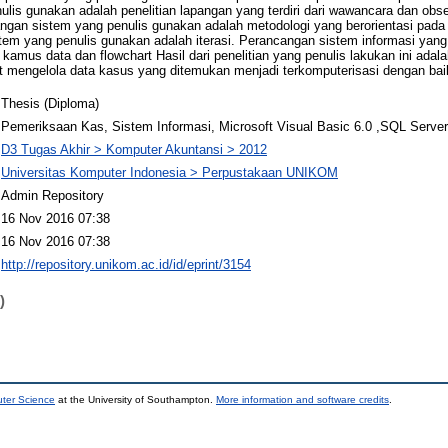
lis gunakan adalah penelitian lapangan yang terdiri dari wawancara dan obse
an sistem yang penulis gunakan adalah metodologi yang berorientasi pada 
em yang penulis gunakan adalah iterasi. Perancangan sistem informasi yan
 kamus data dan flowchart Hasil dari penelitian yang penulis lakukan ini adal
 mengelola data kasus yang ditemukan menjadi terkomputerisasi dengan bai
Thesis (Diploma)
Pemeriksaan Kas, Sistem Informasi, Microsoft Visual Basic 6.0 ,SQL Server
D3 Tugas Akhir > Komputer Akuntansi > 2012
Universitas Komputer Indonesia > Perpustakaan UNIKOM
Admin Repository
16 Nov 2016 07:38
16 Nov 2016 07:38
http://repository.unikom.ac.id/id/eprint/3154
)
uter Science
at the University of Southampton.
More information and software credits
.