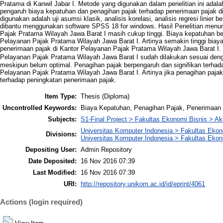
Pratama di Kanwil Jabar I. Metode yang digunakan dalam penelitian ini adalah
pengaruh biaya kepatuhan dan penagihan pajak terhadap penerimaan pajak digu
digunakan adalah uji asumsi klasik, analisis korelasi, analisis regresi linier 
dibantu menggunakan software SPSS 18 for windows. Hasil Penelitian men
Pajak Pratama Wilayah Jawa Barat I masih cukup tinggi. Biaya kepatuhan b
Pelayanan Pajak Pratama Wilayah Jawa Barat I. Artinya semakin tinggi bi
penerimaan pajak di Kantor Pelayanan Pajak Pratama Wilayah Jawa Barat I
Pelayanan Pajak Pratama Wilayah Jawa Barat I sudah dilakukan sesuai d
meskipun belum optimal. Penagihan pajak berpengaruh dan signifikan terha
Pelayanan Pajak Pratama Wilayah Jawa Barat I. Artinya jika penagihan paja
terhadap peningkatan penerimaan pajak.
Item Type:
Thesis (Diploma)
Uncontrolled Keywords:
Biaya Kepatuhan, Penagihan Pajak, Penerimaan
Subjects:
S1-Final Project > Fakultas Ekonomi Bisnis > Ak
Universitas Komputer Indonesia > Fakultas Eko
Divisions:
Universitas Komputer Indonesia > Fakultas Ekon
Depositing User:
Admin Repository
Date Deposited:
16 Nov 2016 07:39
Last Modified:
16 Nov 2016 07:39
URI:
http://repository.unikom.ac.id/id/eprint/4061
Actions (login required)