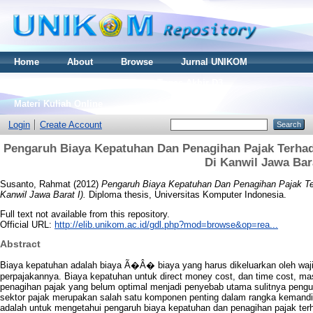
Home
About
Browse
Jurnal UNIKOM
Thesis S2
Skripsi S1
Tugas Akhir D3
Materi Kuliah Online
Login
Create Account
Pengaruh Biaya Kepatuhan Dan Penagihan Pajak Terha
Di Kanwil Jawa Bara
Susanto, Rahmat
(2012)
Pengaruh Biaya Kepatuhan Dan Penagihan Pajak T
Kanwil Jawa Barat I).
Diploma thesis, Universitas Komputer Indonesia.
Full text not available from this repository.
Official URL:
http://elib.unikom.ac.id/gdl.php?mod=browse&op=rea...
Abstract
Biaya kepatuhan adalah biaya Ã�Â� biaya yang harus dikeluarkan oleh waj
perpajakannya. Biaya kepatuhan untuk direct money cost, dan time cost, ma
penagihan pajak yang belum optimal menjadi penyebab utama sulitnya peng
sektor pajak merupakan salah satu komponen penting dalam rangka kemandir
adalah untuk mengetahui pengaruh biaya kepatuhan dan penagihan pajak te