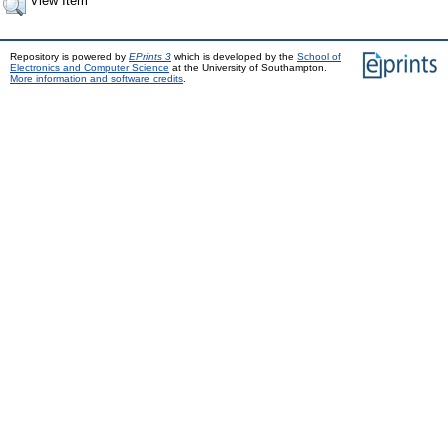
View Item
Repository is powered by
EPrints 3
which is developed by the
School of
Electronics and Computer Science
at the University of Southampton.
More information and software credits
.