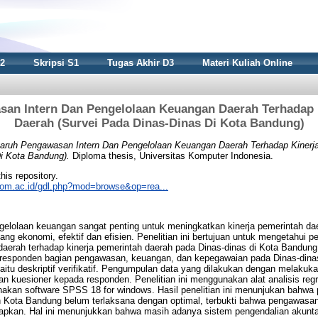
S2
Skripsi S1
Tugas Akhir D3
Materi Kuliah Online
an Intern Dan Pengelolaan Keuangan Daerah Terhadap 
Daerah (Survei Pada Dinas-Dinas Di Kota Bandung)
aruh Pengawasan Intern Dan Pengelolaan Keuangan Daerah Terhadap Kinerj
i Kota Bandung).
Diploma thesis, Universitas Komputer Indonesia.
this repository.
nikom.ac.id/gdl.php?mod=browse&op=rea...
elolaan keuangan sangat penting untuk meningkatkan kinerja pemerintah daera
ng ekonomi, efektif dan efisien. Penelitian ini bertujuan untuk mengetahui 
aerah terhadap kinerja pemerintah daerah pada Dinas-dinas di Kota Bandung. 
responden bagian pengawasan, keuangan, dan kepegawaian pada Dinas-dina
yaitu deskriptif verifikatif. Pengumpulan data yang dilakukan dengan melaku
 kuesioner kepada responden. Penelitian ini menggunakan alat analisis regre
nakan software SPSS 18 for windows. Hasil penelitian ini menunjukan bahwa
 Kota Bandung belum terlaksana dengan optimal, terbukti bahwa pengawasan
rapkan. Hal ini menunjukkan bahwa masih adanya sistem pengendalian akunta