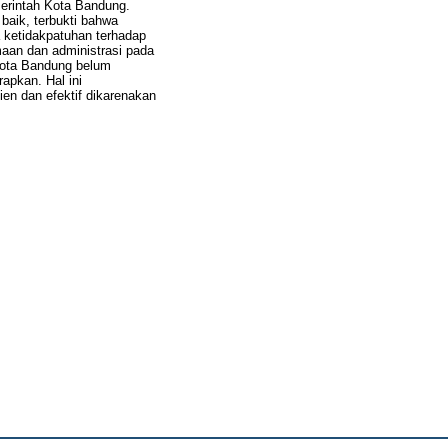
erintah Kota Bandung.
aik, terbukti bahwa
 ketidakpatuhan terhadap
aan dan administrasi pada
Kota Bandung belum
rapkan. Hal ini
en dan efektif dikarenakan