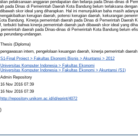
lian pelaksanaan anggaran pendapatan dan belanja pada Dinas-dinas di Pem
ah pada Dinas di Pemerintah Daerah Kota Bandung belum terlaksana dengan b
dibawah skor ideal yang diharapkan. Hal ini menunjukkan baha masih adanya
engakibatkan kerugian daerah, potensi kerugian daerah, kekurangan penerim
 Kota Bandung. Kinerja pemerintah daerah pada Dinas di Pemerintah Daerah 
if, terbukti bahwa kinerja pemerintah daerah jauh dibawah skor ideal yang diha
pemerintah daerah pada Dinas-dinas di Pemerintah Kota Bandung belum efisi
dap perundang-undangan.
Thesis (Diploma)
pengawasan intern, pengelolaan keuangan daerah, kinerja pemerintah daerah
S1-Final Project > Fakultas Ekonomi Bisnis > Akuntansi > 2012
Universitas Komputer Indonesia > Fakultas Ekonomi
Universitas Komputer Indonesia > Fakultas Ekonomi > Akuntansi (S1)
Admin Repository
16 Nov 2016 07:39
16 Nov 2016 07:39
http://repository.unikom.ac.id/id/eprint/4072
)