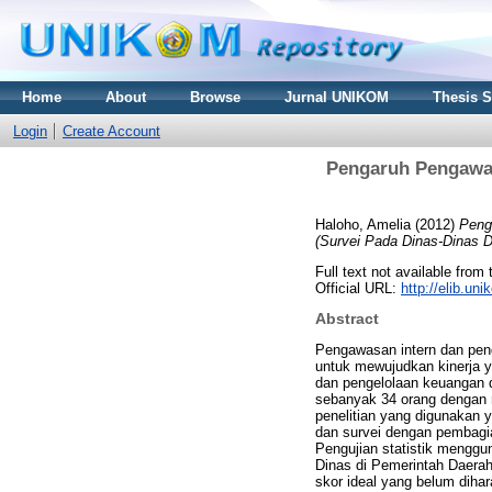
Home
About
Browse
Jurnal UNIKOM
Thesis 
Login
Create Account
Pengaruh Pengawas
Haloho, Amelia
(2012)
Peng
(Survei Pada Dinas-Dinas D
Full text not available from 
Official URL:
http://elib.u
Abstract
Pengawasan intern dan peng
untuk mewujudkan kinerja ya
dan pengelolaan keuangan d
sebanyak 34 orang dengan 
penelitian yang digunakan 
dan survei dengan pembagian
Pengujian statistik menggu
Dinas di Pemerintah Daerah
skor ideal yang belum diha