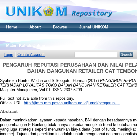
Home
About
Browse
Jurnal UNIKOM
Thesis S2
Skripsi S1
Tugas Akhir D3
Materi Kuliah Online
Login
Create Account
PENGARUH REPUTASI PERUSAHAAN DAN NILAI PEL
BAHAN BANGUNAN RETAILER CAT TEMBOK
Syahreza Barito, Wildan
and
S Soegoto, Herman
(2017)
PENGARUH REPUT
TERHADAP LOYALITAS TOKO BAHAN BANGUNAN RETAILER CAT TEMB
Magister Manajemen, Vol.01. ISSN 2337-5299
Full text not available from this repository.
Official URL:
http://jimm.mm.pasca.unikom.ac.id/jurnal/pengaruh-...
Abstract
Dalam meningkatkan layanan kepada nasabah, BNI dengan kesadarannya mem
pengembangan E-Banking tidak hanya sekedar mengikuti trend kebutuhan nas
yang juga strategis seperti menurunkan biaya dana (cost of fund), meningka
income). Tujuan dari penelitian ini adalah untuk mengetahui dan menganalisis 