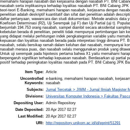
memahami harapan nasabah dan kerjasama dengan nasabah PT. BNI Cabang
nasabah serta implikasinya terhadap loyalitas nasabah PT. BNI Cabang JPK 
teori-teori E-Banking, memahami harapan nasabah, kerjasama dengan nasaba
penelitian adalah deskriptif kuantitatif dan sifat dari penelitian adalah desc
daftar pertanyaan, wawancara dan studi dokumentasi. Metode analisis data 
Koefisien Determinasi (R2), Uji Serempak (uji F) dan Uji Partial (uji t). P
berjumlah 194.753 orang nasabah, sampel diambil secara aksidental samplin
kebetulan berada di penelitian, peneliti tidak mempunyai pertimbangan lain k
yang didapat melalui perhitungan indek pengkategorian variable yaitu mem
kepuasan dan loyalitas nasabah berada pada interpretasi tinggi dimana P
nasabah, selalu bersikap ramah dalam keluhan dari nasabah, mempunyai kom
nasabah merasa puas, dan nasabah selalu menggunakan produk yang ditawar
Untuk uji serempak pada hipotesis pertama bahwa X1 yaitu memahami hara
berpengaruh signifikan terhadap kepuasan nasabah. Berdasarkan uji partial
positif terhadap peningkatan loyalitas nasabah pada PT. BNI Cabang JPK B
Item Type:
Article
Uncontrolled
e-banking, memahami harapan nasabah, kerjasam
Keywords:
nasabah
Subjects:
Jurnal Tercetak > JIMM - Jurnal Ilmiah Magister
Divisions:
Universitas Komputer Indonesia > Fakultas Pasc
Depositing User:
Admin Repository
Date Deposited:
20 Apr 2017 02:27
Last Modified:
20 Apr 2017 02:27
URI:
http://repository.unikom.ac.id/id/eprint/51291