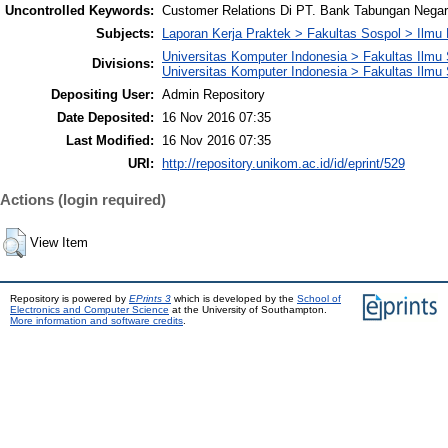
Uncontrolled Keywords:
Customer Relations Di PT. Bank Tabungan Nega
Subjects:
Laporan Kerja Praktek > Fakultas Sospol > Ilmu
Universitas Komputer Indonesia > Fakultas Ilmu S
Divisions:
Universitas Komputer Indonesia > Fakultas Ilmu 
Depositing User:
Admin Repository
Date Deposited:
16 Nov 2016 07:35
Last Modified:
16 Nov 2016 07:35
URI:
http://repository.unikom.ac.id/id/eprint/529
Actions (login required)
View Item
Repository is powered by
EPrints 3
which is developed by the
School of
Electronics and Computer Science
at the University of Southampton.
More information and software credits
.