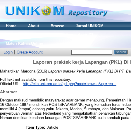
Home
About
Browse
Jurnal UNIKOM
Thesis S2
Skripsi S1
Tugas Akhir D3
Materi Kuliah Online
Login
Create Account
Laporan praktek kerja Lapangan (PKL) Di
Mahardikar, Mardona
(2016)
Laporan praktek kerja Lapangan (PKL) Di PT. B
Full text not available from this repository.
Official URL:
http://elib.unikom.ac.id/gdl.php?mod=browse&op=rea...
Abstract
Dengan maksud mendidik masyarakat agar gemar menabung, Pemerintah Hindia
16 Oktober 1897 mendirikan POSTSPAARBANK, yang kemudian terus hidup da
memiliki 4 (empat) cabang yaitu Jakarta, Medan, Surabaya, dan Makasar. Pa
penyerbuan Jerman atas Netherland yang mengakibatkan penarikan tabungan b
Namun demikian keadaan keuangan POSTSPAARBANK pulih kambali pada t
Item Type:
Article