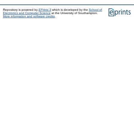
Repository is powered by
EPrints 3
which is developed by the
School of
Electronics and Computer Science
at the University of Southampton.
More information and software credits
.