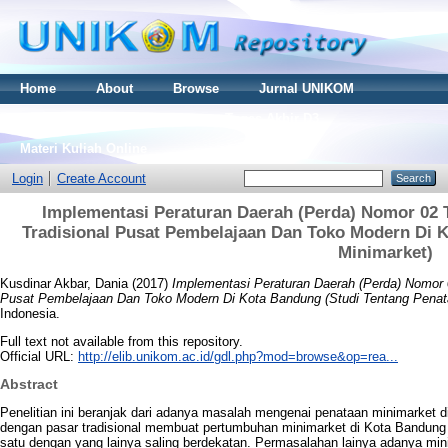
Home
About
Browse
Jurnal UNIKOM
Thesis S2
Skripsi S1
Tugas Akhir D3
Materi Kuliah Online
Login
Create Account
Implementasi Peraturan Daerah (Perda) Nomor 02 
Tradisional Pusat Pembelajaan Dan Toko Modern Di 
Minimarket)
Kusdinar Akbar, Dania
(2017)
Implementasi Peraturan Daerah (Perda) Nomor 
Pusat Pembelajaan Dan Toko Modern Di Kota Bandung (Studi Tentang Penat
Indonesia.
Full text not available from this repository.
Official URL:
http://elib.unikom.ac.id/gdl.php?mod=browse&op=rea...
Abstract
Penelitian ini beranjak dari adanya masalah mengenai penataan minimarket 
dengan pasar tradisional membuat pertumbuhan minimarket di Kota Bandung t
satu dengan yang lainya saling berdekatan. Permasalahan lainya adanya min