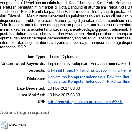
yang berlaku. Penelitian ini dilakukan di Kec.Cibeunying Kidul Kota Bandun
Peraturan penataan minimarket di Kota Bandung di atur dalam Perda Kota 
Tradisional, Pusat Pembelanjaan dan Pasar modern. Teori yang digunakan dala
dari Edward III. Menurutnya keberhasilan pelaksanaan kebijakan dilihat dari 
disposisi dan struktur birokrasi. Metode yang digunakan dalam penelitian ini 
Teknik penentuan informan menggunakan purposive untuk aparatur pemerinta
minimarket, serta accidental untuk masyarakat/pedagang pasar tradisional. 
pustaka, dokumentasi, observasi dan wawancara. Hasil penelitian menunjuka
optimal dan masih terdapat permasalahan yang terjadi di lapangan. Permasal
informasi, dari segi sumber daya yaitu sumber daya manusia, dari segi disposisi
mengenai SOP.
Item Type:
Thesis (Diploma)
Uncontrolled Keywords:
Implementasi kebijakan, Penataan minimarket, E
Subjects:
S1-Final Project > Fakultas Sospol > Ilmu Peme
Universitas Komputer Indonesia > Fakultas Ilmu S
Divisions:
Universitas Komputer Indonesia > Fakultas Ilmu 
Date Deposited:
10 Nov 2017 03:33
Last Modified:
10 Nov 2017 03:33
URI:
http://repository.unikom.ac.id/id/eprint/53710
Actions (login required)
View Item