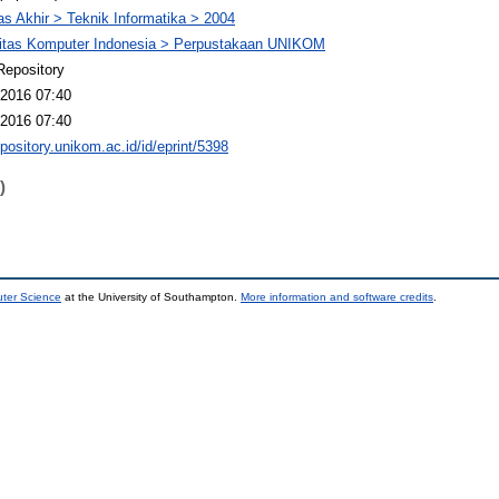
s Akhir > Teknik Informatika > 2004
sitas Komputer Indonesia > Perpustakaan UNIKOM
Repository
2016 07:40
2016 07:40
epository.unikom.ac.id/id/eprint/5398
)
uter Science
at the University of Southampton.
More information and software credits
.