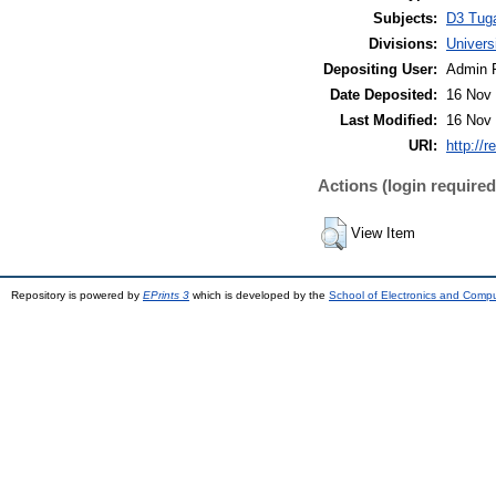
Subjects:
D3 Tuga
Divisions:
Univer
Depositing User:
Admin 
Date Deposited:
16 Nov 
Last Modified:
16 Nov 
URI:
http://r
Actions (login required
View Item
Repository is powered by
EPrints 3
which is developed by the
School of Electronics and Comp