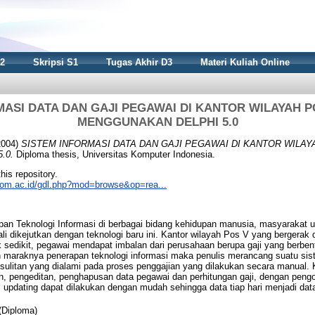
S2
Skripsi S1
Tugas Akhir D3
Materi Kuliah Online
MASI DATA DAN GAJI PEGAWAI DI KANTOR WILAYAH 
MENGGUNAKAN DELPHI 5.0
2004)
SISTEM INFORMASI DATA DAN GAJI PEGAWAI DI KANTOR WILA
.0.
Diploma thesis, Universitas Komputer Indonesia.
this repository.
nikom.ac.id/gdl.php?mod=browse&op=rea...
pan Teknologi Informasi di berbagai bidang kehidupan manusia, masyarakat
i dikejutkan dengan teknologi baru ini. Kantor wilayah Pos V yang bergerak 
k sedikit, pegawai mendapat imbalan dari perusahaan berupa gaji yang berbe
an maraknya penerapan teknologi informasi maka penulis merancang suatu si
sulitan yang dialami pada proses penggajian yang dilakukan secara manual.
n, pengeditan, penghapusan data pegawai dan perhitungan gaji, dengan pen
 updating dapat dilakukan dengan mudah sehingga data tiap hari menjadi data
(Diploma)