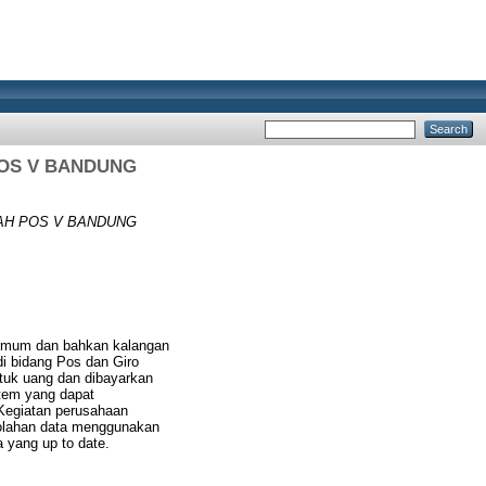
POS V BANDUNG
YAH POS V BANDUNG
 umum dan bahkan kalangan
di bidang Pos dan Giro
ntuk uang dan dibayarkan
stem yang dapat
 Kegiatan perusahaan
golahan data menggunakan
 yang up to date.