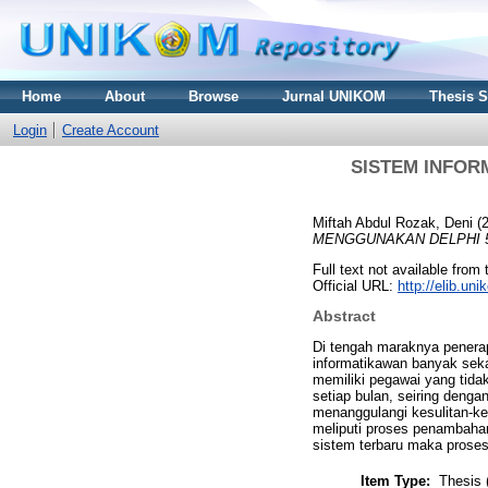
Home
About
Browse
Jurnal UNIKOM
Thesis 
Login
Create Account
SISTEM INFOR
Miftah Abdul Rozak, Deni
(
MENGGUNAKAN DELPHI 5
Full text not available from 
Official URL:
http://elib.u
Abstract
Di tengah maraknya penera
informatikawan banyak sekal
memiliki pegawai yang tida
setiap bulan, seiring deng
menanggulangi kesulitan-ke
meliputi proses penambaha
sistem terbaru maka proses
Item Type:
Thesis 