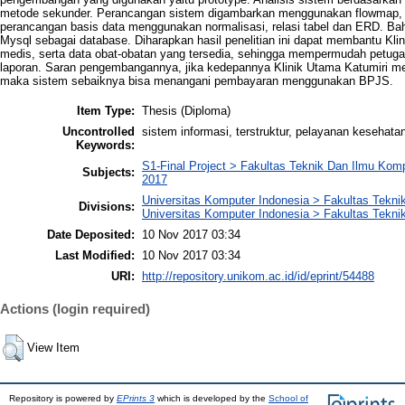
metode sekunder. Perancangan sistem digambarkan menggunakan flowmap,
perancangan basis data menggunakan normalisasi, relasi tabel dan ERD. B
Mysql sebagai database. Diharapkan hasil penelitian ini dapat membantu Kl
medis, serta data obat-obatan yang tersedia, sehingga mempermudah petug
laporan. Saran pengembangannya, jika kedepannya Klinik Utama Katumiri
maka sistem sebaiknya bisa menangani pembayaran menggunakan BPJS.
Item Type:
Thesis (Diploma)
Uncontrolled
sistem informasi, terstruktur, pelayanan kesehata
Keywords:
S1-Final Project > Fakultas Teknik Dan Ilmu Kom
Subjects:
2017
Universitas Komputer Indonesia > Fakultas Tekni
Divisions:
Universitas Komputer Indonesia > Fakultas Tekni
Date Deposited:
10 Nov 2017 03:34
Last Modified:
10 Nov 2017 03:34
URI:
http://repository.unikom.ac.id/id/eprint/54488
Actions (login required)
View Item
Repository is powered by
EPrints 3
which is developed by the
School of