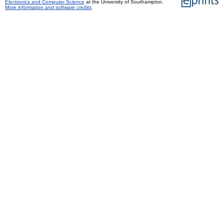
Electronics and Computer Science
at the University of Southampton.
More information and software credits
.