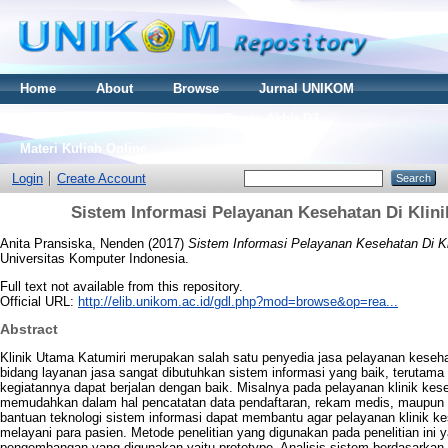
Home
About
Browse
Jurnal UNIKOM
Thesis S2
Skripsi S1
Tugas Akhir D3
Materi Kuliah Online
Login
Create Account
Sistem Informasi Pelayanan Kesehatan Di Klin
Anita Pransiska, Nenden
(2017)
Sistem Informasi Pelayanan Kesehatan Di K
Universitas Komputer Indonesia.
Full text not available from this repository.
Official URL:
http://elib.unikom.ac.id/gdl.php?mod=browse&op=rea...
Abstract
Klinik Utama Katumiri merupakan salah satu penyedia jasa pelayanan keseh
bidang layanan jasa sangat dibutuhkan sistem informasi yang baik, terutam
kegiatannya dapat berjalan dengan baik. Misalnya pada pelayanan klinik kes
memudahkan dalam hal pencatatan data pendaftaran, rekam medis, maupun 
bantuan teknologi sistem informasi dapat membantu agar pelayanan klinik 
melayani para pasien. Metode penelitian yang digunakan pada penelitian ini 
pengembangan yang digunakan yaitu prototype. Analisis sistem berdasarkan