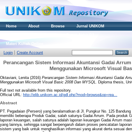
Home
About
Browse
Jurnal UNIKOM
Thesis S2
Skripsi S1
Tugas Akhir D3
Materi Kuliah Online
Login
Create Account
Perancangan Sistem Informasi Akuntansi Gadai Arrum
Menggunakan Microsoft Visual Ba
Oktaviani, Lenita
(2016)
Perancangan Sistem Informasi Akuntansi Gadai Arr
Menggunakan Microsoft Visual Basic 2008 Dan MYSQL.
Diploma thesis, Uni
Full text not available from this repository.
Official URL:
http://elib.unikom.ac.id/gdl.php?mod=browse&op=rea...
Abstract
PT. Pegadaian (Persero) yang beralamatkan di Jl. Pungkur No. 125 Bandung 4
memiliki beberapa Produk Gadai, salah satunya Gadai Arrum. Pada produk 
laporan keuangan, salah satunya adalah laporan keuangan Gadai Arrum masi
yang lainnya, sehingga sangat berpengaruh dalam proses pencatatan laporan
sistem yang baik untuk menghasilkan informasi yang akurat derta sesuai d