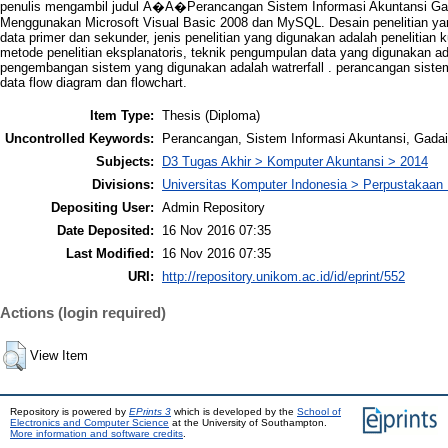
penulis mengambil judul Ã�Â�Perancangan Sistem Informasi Akuntansi Ga
Menggunakan Microsoft Visual Basic 2008 dan MySQL. Desain penelitian yan
data primer dan sekunder, jenis penelitian yang digunakan adalah penelitian k
metode penelitian eksplanatoris, teknik pengumpulan data yang digunakan 
pengembangan sistem yang digunakan adalah watrerfall . perancangan siste
data flow diagram dan flowchart.
Item Type:
Thesis (Diploma)
Uncontrolled Keywords:
Perancangan, Sistem Informasi Akuntansi, Gadai
Subjects:
D3 Tugas Akhir > Komputer Akuntansi > 2014
Divisions:
Universitas Komputer Indonesia > Perpustakaa
Depositing User:
Admin Repository
Date Deposited:
16 Nov 2016 07:35
Last Modified:
16 Nov 2016 07:35
URI:
http://repository.unikom.ac.id/id/eprint/552
Actions (login required)
View Item
Repository is powered by
EPrints 3
which is developed by the
School of
Electronics and Computer Science
at the University of Southampton.
More information and software credits
.