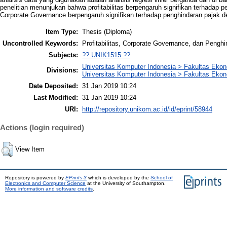
penelitian menunjukan bahwa profitabilitas berpengaruh signifikan terhadap
Corporate Governance berpengaruh signifikan terhadap penghindaran pajak d
Item Type:
Thesis (Diploma)
Uncontrolled Keywords:
Profitabilitas, Corporate Governance, dan Pengh
Subjects:
?? UNIK1515 ??
Universitas Komputer Indonesia > Fakultas Eko
Divisions:
Universitas Komputer Indonesia > Fakultas Ekon
Date Deposited:
31 Jan 2019 10:24
Last Modified:
31 Jan 2019 10:24
URI:
http://repository.unikom.ac.id/id/eprint/58944
Actions (login required)
View Item
Repository is powered by
EPrints 3
which is developed by the
School of
Electronics and Computer Science
at the University of Southampton.
More information and software credits
.