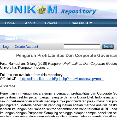
Home
About
Browse
Jurnal UNIKOM
Thesis S2
Skripsi S1
Tugas Akhir D3
Materi Kuliah Online
Login
Create Account
Pengaruh Profitabilitas Dan Corporate Governa
Fajar Ramadhan, Gilang
(2018)
Pengaruh Profitabilitas Dan Corporate Gove
Universitas Komputer Indonesia.
Full text not available from this repository.
Official URL:
http://elib.unikom.ac.id/gdl.php?mod=browse&op=rea...
Abstract
Penelitian ini menguji secara empiris pengaruh profitabilitas dan Corporate
perusahaan sektor pertambangan yang terdaftar di Bursa Efek Indonesia tah
sektor pertambangan adalah meningkatnya penghindaran pajak meskipun prof
peningkatan. Metode penelitian yang digunakan adalah metode analisis deskripti
laporan keuangan perusahaan sektor pertambangan yang terdaftar di BEI pa
keuangan dengan Purposive Sampling sehingga didapat sampel penelitian se
analisis data yang digunakan adalah analisis regresi linier berganda dan di b