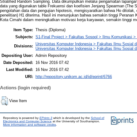
Stratified Random Sampling. Data dikumpulkan melalui pengamatan lapangan,
data yang digunakan table Frekuensi dan koefisien Jenjang Spearman (The Sp
pengolahan data dan pengujian hipotesis, mengisyaratkan bahwa Ho ditolak, 
penelitian) H1 diterima. Hasil ini menunjukan bahwa semakin tinggi Peranan
Kota Cimahi dalam meningkatkan motivasi kerja karyawan, semakin tinggi mo
Item Type:
Thesis (Diploma)
Subjects:
S1-Final Project > Fakultas Sospol > Ilmu Komunikasi >
Universitas Komputer Indonesia > Fakultas Ilmu Sosial da
Divisions:
Universitas Komputer Indonesia > Fakultas Ilmu Sosial d
Depositing User:
Admin Repository
Date Deposited:
16 Nov 2016 07:42
Last Modified:
16 Nov 2016 07:42
URI:
http://repository.unikom.ac.id/id/eprint/6766
Actions (login required)
View Item
Repository is powered by
EPrints 3
which is developed by the
School of
Electronics and Computer Science
at the University of Southampton.
More information and software credits
.