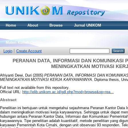
Home
About
Browse
Jurnal UNIKOM
Thesis S2
Skripsi S1
Tugas Akhir D3
Materi Kuliah Online
Login
Create Account
PERANAN DATA, INFORMASI DAN KOMUNIKASI 
MENINGKATKAN MOTIVASI KER
Afriyanti Dewi, Duri
(2005)
PERANAN DATA, INFORMASI DAN KOMUNIKAS
MENINGKATKAN MOTIVASI KERJA KARYAWANNYA.
Diploma thesis, Uni
Full text not available from this repository.
Official URL:
http://elib.unikom.ac.id/gdl.php?mod=browse&op=rea...
Abstract
Penelitian ini bertujuan untuk mengetahui sejauhmana Peranan Kantor Data
dalam meningkatkan motivasi kerja karyawannya. Sehingga untuk dapat menja
hubungan antara Peranan Kantor Data, Informasi dan Komunikasi Pemerintah
karyawannya. Tipe penelitian adalah kuantitatif, metode penelitian yang digu
karyawan Pemerintah Kota Cimahi, dengan unit observasi 93 responden. Tek